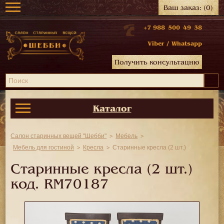
Ваш заказ:
(0)
+7 988 500 49 38
Viber
/
Whatsapp
Получить консультацию
Каталог
Салон старинных вещей "Шебби"
Мебель
Мебель для гостиной
Кресла
Старинные кресла (2 шт.)
Старинные кресла (2 шт.)
код.
RM70187