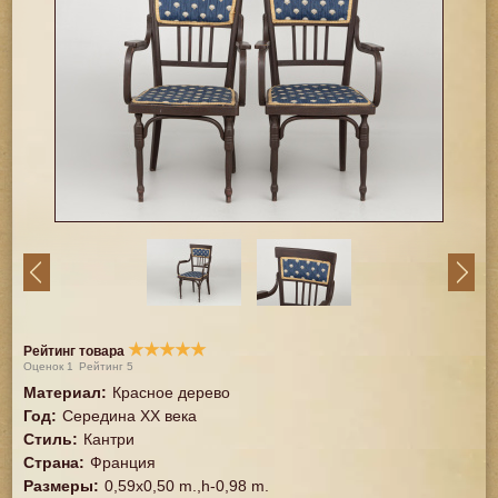
★
★
★
★
★
Рейтинг товара
Оценок
1
Рейтинг
5
Материал
:
Красное дерево
Год
:
Середина XX векa
Стиль
:
Кантри
Страна
:
Франция
Размеры
:
0,59x0,50 m.,h-0,98 m.