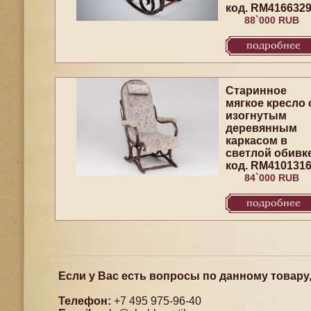
код. RM416632
88`000 RUB
подробнее
Старинное
мягкое кресло 
изогнутым
деревянным
каркасом в
светлой обивк
код. RM410131
84`000 RUB
подробнее
Если у Вас есть вопросы по данному товару
Телефон:
+7 495 975-96-40