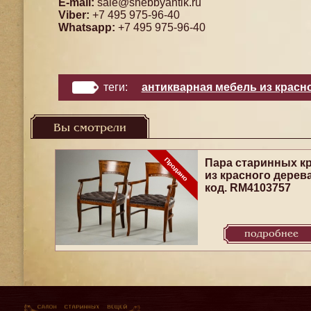
E-mail:
sale@shebbyantik.ru
Viber:
+7 495 975-96-40
Whatsapp:
+7 495 975-96-40
теги:
антикварная мебель из красн
Вы смотрели
Пара старинных к
из красного дерев
код. RM4103757
подробнее