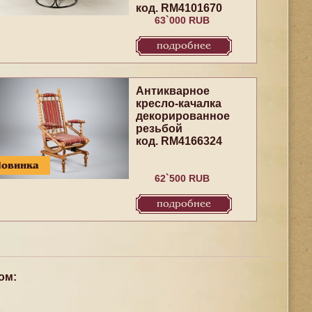
код. RM4101670
63`000 RUB
подробнее
Антикварное
кресло-качалка
декорированное
резьбой
код. RM4166324
Новинка
62`500 RUB
подробнее
ом: