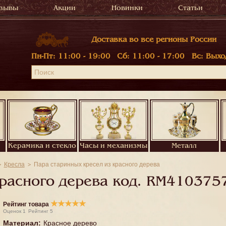
зывы
Акции
Новинки
Статьи
Доставка во все регионы России
Пн-Пт:
11:00 - 19:00
Сб:
11:00 - 17:00
Вс:
Выхо
Керамика и стекло
Часы и механизмы
Металл
Кресла
Пара старинных кресел из красного дерева
расного дерева код.
RM410375
★
★
★
★
★
Рейтинг товара
Оценок
1
Рейтинг
5
Материал
:
Красное дерево