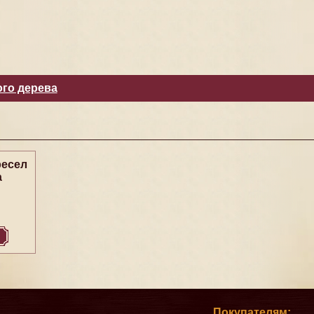
ого дерева
ресел
а
Покупателям: