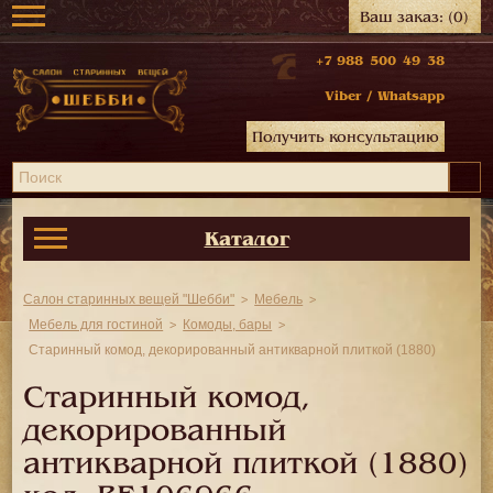
Ваш заказ:
(0)
+7 988 500 49 38
Viber
/
Whatsapp
Получить консультацию
Каталог
Салон старинных вещей "Шебби"
Мебель
Мебель для гостиной
Комоды, бары
Старинный комод, декорированный антикварной плиткой (1880)
Старинный комод,
декорированный
антикварной плиткой (1880)