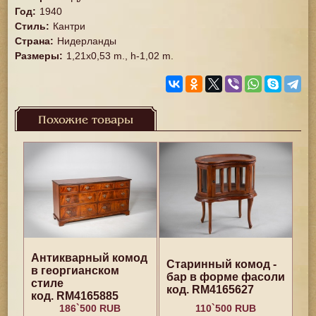
Год
:
1940
Стиль
:
Кантри
Страна
:
Нидерланды
Размеры
:
1,21x0,53 m., h-1,02 m.
Похожие товары
Антикварный комод
Старинный комод -
в георгианском
бар в форме фасоли
стиле
код. RM4165627
код. RM4165885
186`500 RUB
110`500 RUB