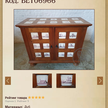
код.
BE106966
★
★
★
★
★
Рейтинг товара
Оценок
1
Рейтинг
5
Материал
:
Дуб