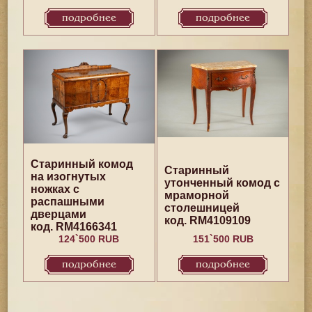
подробнее
подробнее
Старинный комод
Старинный
на изогнутых
утонченный комод с
ножках с
мраморной
распашными
столешницей
дверцами
код. RM4109109
код. RM4166341
124`500 RUB
151`500 RUB
подробнее
подробнее