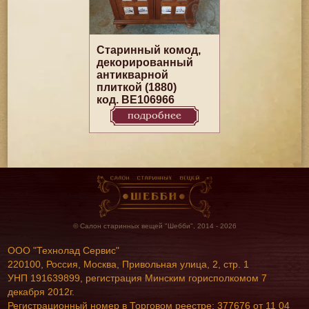
Старинный комод,
декорированный
антикварной
плиткой (1880)
код. BE106966
подробнее
© Салон старинных вещей "Шебби", 2014 - 2026
ООО "Технолад Сервис"
220100, Россия, Москва, Привольная улица, 2, стр. 1
УНП 191639899, регистрация Минским горисполкомом 7
декабря 2012г.
Регистрационный номер в Торговом реестре: 377676 от 11 04