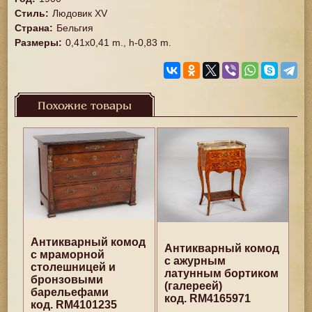
Стиль
:
Людовик XV
Страна
:
Бельгия
Размеры
:
0,41x0,41 m., h-0,83 m.
Похожие товары
Антикварный комод
Антикварный комод
с мраморной
с ажурным
столешницей и
латунным бортиком
бронзовыми
(галереей)
барельефами
код. RM4165971
код. RM4101235