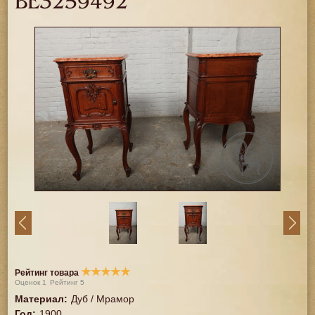
BE3259492
★
★
★
★
★
Рейтинг товара
Оценок
1
Рейтинг
5
Материал
:
Дуб / Мрамор
Год
:
1900