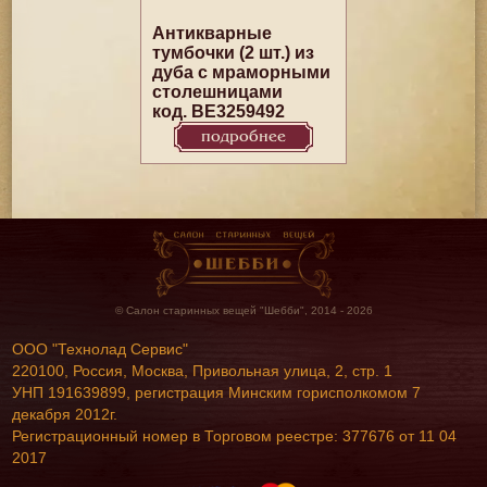
Антикварные
тумбочки (2 шт.) из
дуба с мраморными
столешницами
код. BE3259492
подробнее
© Салон старинных вещей "Шебби", 2014 - 2026
ООО "Технолад Сервис"
220100, Россия, Москва, Привольная улица, 2, стр. 1
УНП 191639899, регистрация Минским горисполкомом 7
декабря 2012г.
Регистрационный номер в Торговом реестре: 377676 от 11 04
2017