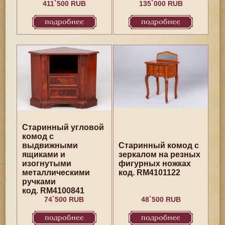
411`500 RUB
135`000 RUB
подробнее
подробнее
Старинный угловой
комод с
выдвижными
Старинный комод с
ящиками и
зеркалом на резных
изогнутыми
фигурных ножках
металлическими
код. RM4101122
ручками
код. RM4100841
74`500 RUB
48`500 RUB
подробнее
подробнее