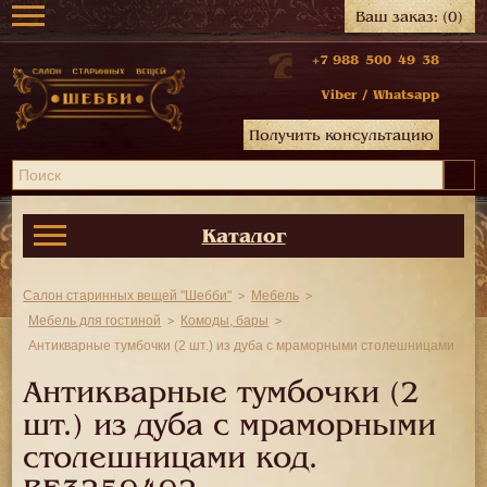
Ваш заказ:
(0)
+7 988 500 49 38
Viber
/
Whatsapp
Получить консультацию
Каталог
Салон старинных вещей "Шебби"
Мебель
Мебель для гостиной
Комоды, бары
Антикварные тумбочки (2 шт.) из дуба с мраморными столешницами
Антикварные тумбочки (2
шт.) из дуба с мраморными
столешницами код.