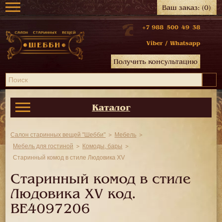
Ваш заказ:
(0)
+7 988 500 49 38
Viber
/
Whatsapp
Получить консультацию
Каталог
Салон старинных вещей "Шебби"
Мебель
Мебель для гостиной
Комоды, бары
Старинный комод в стиле Людовика XV
Старинный комод в стиле
Людовика XV код.
BE4097206