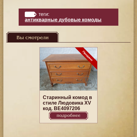
теги:
антикварные дубовые комоды
Вы смотрели
Старинный комод в
стиле Людовика XV
код. BE4097206
подробнее