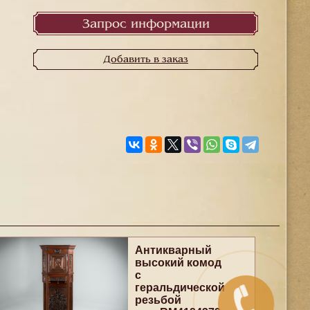
Запрос информации
Добавить в заказ
Антикварный
высокий комод
с
геральдической
резьбой