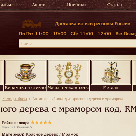
зывы
Акции
Новинки
Статьи
Доставка во все регионы России
Пн-Пт:
11:00 - 19:00
Сб:
11:00 - 17:00
Вс:
Выхо
Керамика и стекло
Часы и механизмы
Металл
Комоды, бары
Антикварный комод из красного дерева с мрамором
ного дерева с мрамором код.
RM
★
★
★
★
★
Рейтинг товара
Оценок
1
Рейтинг
5
Материал
:
Красное дерево / Мрамор