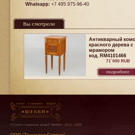
Whatsapp:
+7 495 975-96-40
Вы смотрели
Антикварный комо
красного дерева с
мрамором
код. RM4101466
71`000 RUB
подробнее
© Салон старинных вещей "Шебби", 2014 - 2026