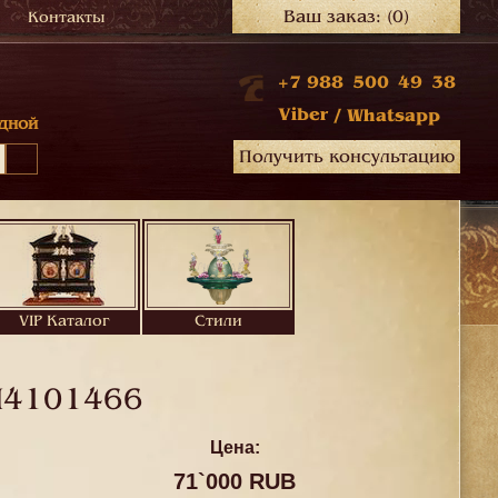
Ваш заказ:
(0)
Контакты
+7 988 500 49 38
Viber
/
Whatsapp
дной
Получить консультацию
VIP Каталог
Стили
4101466
Цена:
71`000 RUB