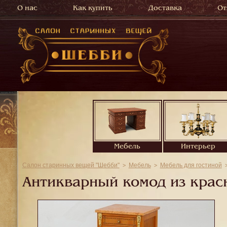
О нас
Как купить
Доставка
От
Мебель
Интерьер
Салон старинных вещей "Шебби"
Мебель
Мебель для гостиной
Антикварный комод из крас