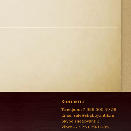
Контакты:
Телефон:
+7 988 500 49 38
Email:
sale@shebbyantik.ru
Skype:
shebbyantik
Viber:
+7 925 879-16-85