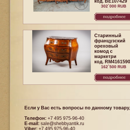
код. BE107429
302`000 RUB
подробнее
Старинный
французский
ореховый
комод с
маркетри
код. RM416159
162`500 RUB
подробнее
Если у Вас есть вопросы по данному товару
Телефон:
+7 495 975-96-40
E-mail:
sale@shebbyantik.ru
Viber:
+7 495 975-96-40