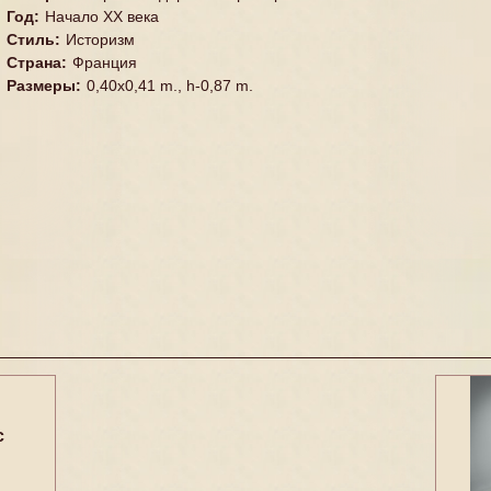
Год
:
Начало XX века
Стиль
:
Историзм
Страна
:
Франция
Размеры
:
0,40x0,41 m., h-0,87 m.
с