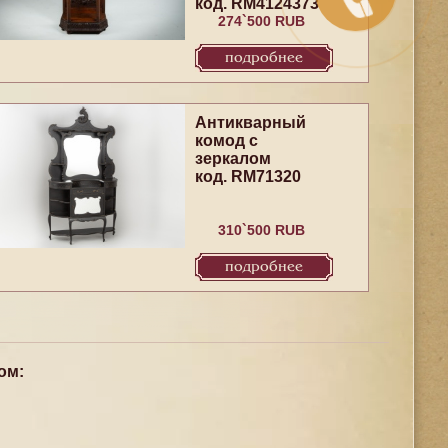
код. RM4124373
274`500 RUB
подробнее
Антикварный
комод с
зеркалом
код. RM71320
310`500 RUB
подробнее
ом: