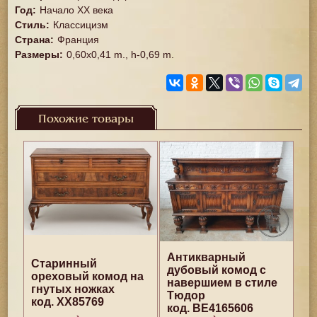
Год
:
Начало XX века
Стиль
:
Классицизм
Страна
:
Франция
Размеры
:
0,60x0,41 m., h-0,69 m.
Похожие товары
Антикварный
Старинный
дубовый комод с
ореховый комод на
навершием в стиле
гнутых ножках
Тюдор
код. XX85769
код. BE4165606