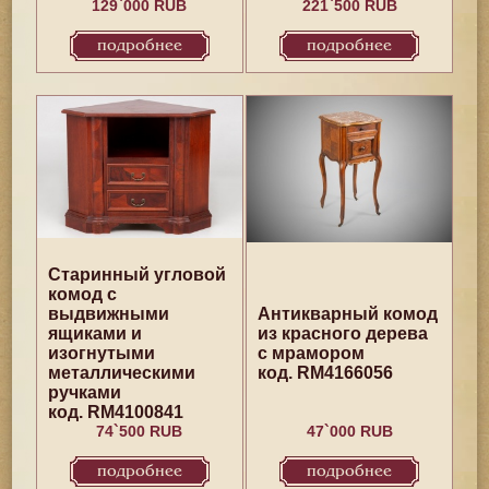
129`000 RUB
221`500 RUB
подробнее
подробнее
Старинный угловой
комод с
выдвижными
Антикварный комод
ящиками и
из красного дерева
изогнутыми
с мрамором
металлическими
код. RM4166056
ручками
код. RM4100841
74`500 RUB
47`000 RUB
подробнее
подробнее