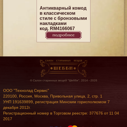
Антикварный комод
в классическом
стиле с бронзовыми
накладками
код. RM4166067
подробнее
© Салон старинных вещей "Шебби", 2014 - 2026
ООО "Технолад Сервис"
220100, Россия, Москва, Привольная улица, 2, стр. 1
УНП 191639899, регистрация Минским горисполкомом 7
декабря 2012г.
Регистрационный номер в Торговом реестре: 377676 от 11 04
2017