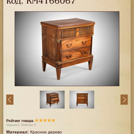
код.
RM4166067
★
★
★
★
★
Рейтинг товара
Оценок
1
Рейтинг
5
Материал
:
Красное дерево