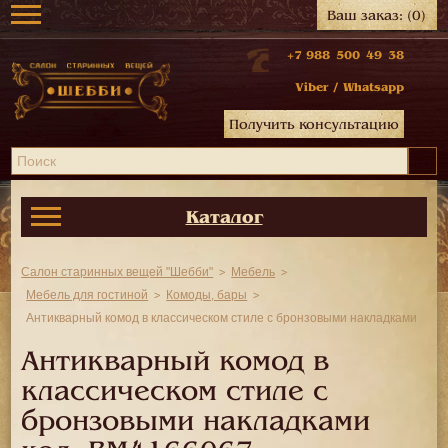
Ваш заказ:
(0)
+7 988 500 49 38
Viber
/
Whatsapp
Получить консультацию
Каталог
Салон старинных вещей "Шебби"
Мебель
Мебель для гостиной
Комоды, бары
Антикварный комод в классическом стиле с бронзовыми накладками
Антикварный комод в
классическом стиле с
бронзовыми накладками