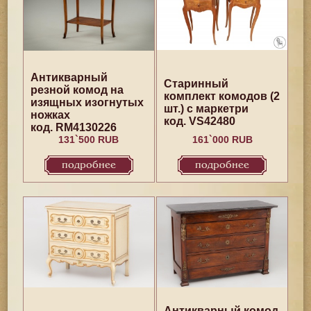
Антикварный
Старинный
резной комод на
комплект комодов (2
изящных изогнутых
шт.) с маркетри
ножках
код. VS42480
код. RM4130226
131`500 RUB
161`000 RUB
подробнее
подробнее
Антикварный комод