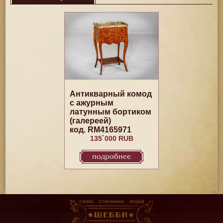
Антикварный комод
с ажурным
латунным бортиком
(галереей)
код. RM4165971
135`000 RUB
подробнее