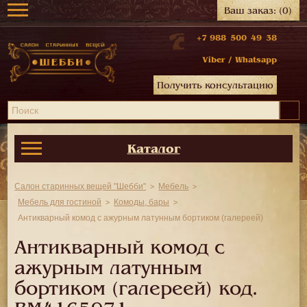
Ваш заказ:
(0)
+7 988 500 49 38
Viber
/
Whatsapp
Получить консультацию
Каталог
Салон старинных вещей "Шебби"
Мебель
Мебель для гостиной
Комоды, бары
Антикварный комод с ажурным латунным бортиком (галереей)
Антикварный комод с
ажурным латунным
бортиком (галереей) код.