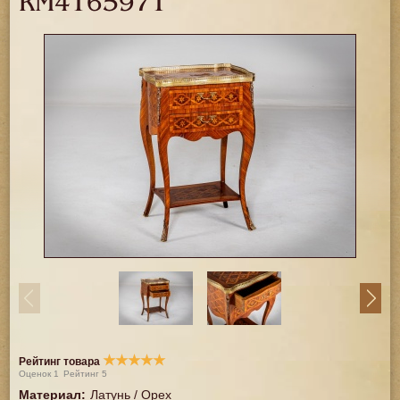
RM4165971
★
★
★
★
★
Рейтинг товара
Оценок
1
Рейтинг
5
Материал
:
Латунь / Орех