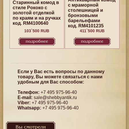
Старинный комод в
с мраморной
стиле Рококо с
столешницей и
золотой отделкой
бронзовыми
по краям и на ручках
барельефами
код. RM4100640
код. RM4101235
103`500 RUB
411`500 RUB
подробнее
подробнее
Если у Вас есть вопросы по данному
товару, Вы можете связаться с нами
удобным для Вас способом:
Телефон:
+7 495 975-96-40
E-mail:
sale@shebbyantik.ru
Viber:
+7 495 975-96-40
Whatsapp:
+7 495 975-96-40
Вы смотрели