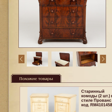
Похожие товары
Старинный
комоды (2 шт.) 
стиле Прованс
код. RM410145