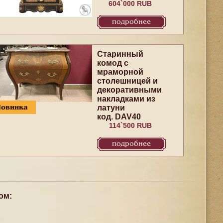
604`000 RUB
подробнее
Cтаринный
комод с
мраморной
столешницей и
декоративными
накладками из
Новинка
латуни
код. DAV40
114`500 RUB
подробнее
ом: