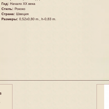
Год
:
Начало XX века
Стиль
:
Рококо
Страна
:
Швеция
Размеры
:
0,52x0,80 m., h-0,83 m.
в
8