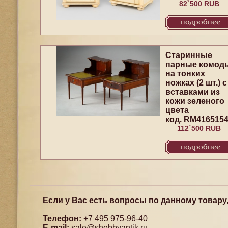
82`500 RUB
подробнее
Старинные
парные комод
на тонких
ножках (2 шт.) с
вставками из
кожи зеленого
цвета
код. RM416515
112`500 RUB
подробнее
Если у Вас есть вопросы по данному товару
Телефон:
+7 495 975-96-40
E-mail:
sale@shebbyantik.ru