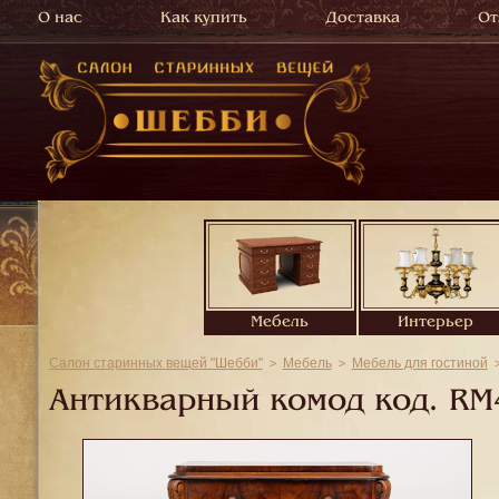
О нас
Как купить
Доставка
От
Мебель
Интерьер
Салон старинных вещей "Шебби"
Мебель
Мебель для гостиной
Антикварный комод код.
RM