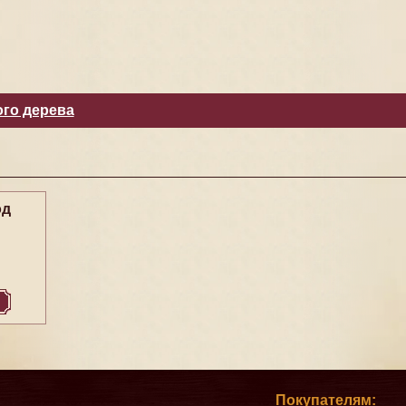
ого дерева
од
Покупателям: