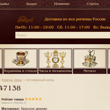
зывы
Акции
Новинки
Статьи
Доставка во все регионы России
Пн-Пт:
11:00 - 19:00
Сб:
11:00 - 17:00
Вс:
Выхо
Керамика и стекло
Часы и механизмы
Металл
Комоды, бары
Антикварный комод
47138
★
★
★
★
★
Рейтинг товара
Оценок
1
Рейтинг
5
Материал
:
Красное дерево