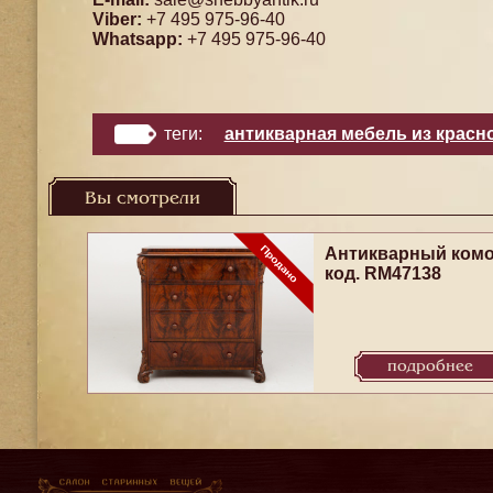
Viber:
+7 495 975-96-40
Whatsapp:
+7 495 975-96-40
теги:
антикварная мебель из красн
Вы смотрели
Антикварный ком
код. RM47138
подробнее