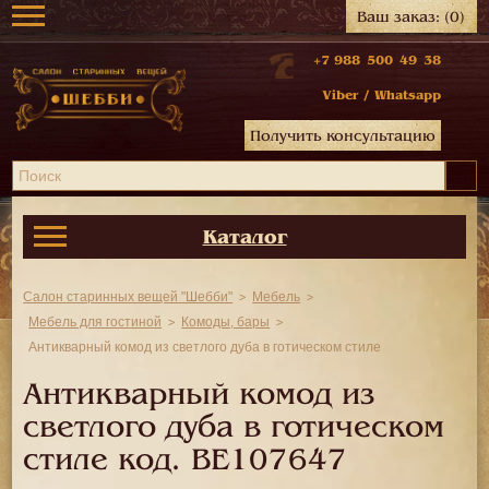
Ваш заказ:
(0)
+7 988 500 49 38
Viber
/
Whatsapp
Получить консультацию
Каталог
Салон старинных вещей "Шебби"
Мебель
Мебель для гостиной
Комоды, бары
Антикварный комод из светлого дуба в готическом стиле
Антикварный комод из
светлого дуба в готическом
стиле код.
BE107647