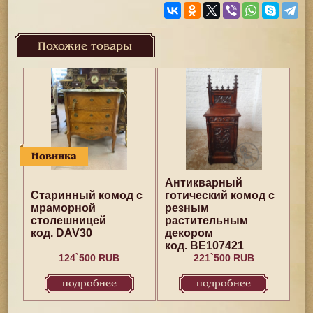
Похожие товары
Новинка
Антикварный
Старинный комод с
готический комод с
мраморной
резным
столешницей
растительным
код. DAV30
декором
код. BE107421
124`500 RUB
221`500 RUB
подробнее
подробнее