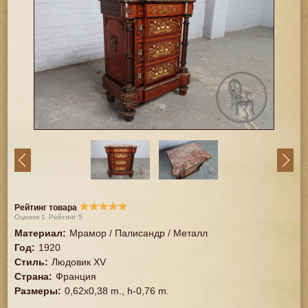
★
★
★
★
★
Рейтинг товара
Оценок
1
Рейтинг
5
Материал
:
Мрамор / Палисандр / Металл
Год
:
1920
Стиль
:
Людовик XV
Страна
:
Франция
Размеры
:
0,62x0,38 m., h-0,76 m.