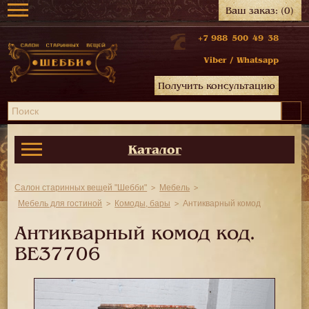
Ваш заказ:
(0)
+7 988 500 49 38
Viber
/
Whatsapp
Получить консультацию
Каталог
Салон старинных вещей "Шебби"
Мебель
Мебель для гостиной
Комоды, бары
Антикварный комод
Антикварный комод код.
BE37706