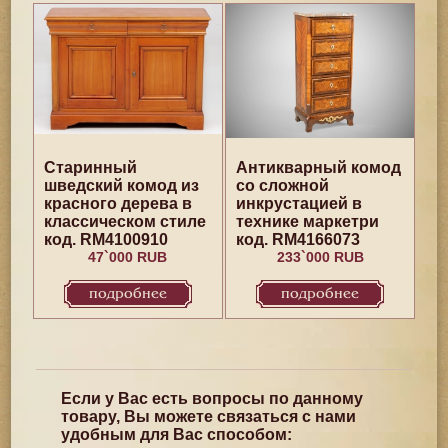
Старинный
Антикварный комод
шведский комод из
со сложной
красного дерева в
инкрустацией в
классическом стиле
технике маркетри
код. RM4100910
код. RM4166073
47`000 RUB
233`000 RUB
подробнее
подробнее
Если у Вас есть вопросы по данному
товару, Вы можете связаться с нами
удобным для Вас способом: