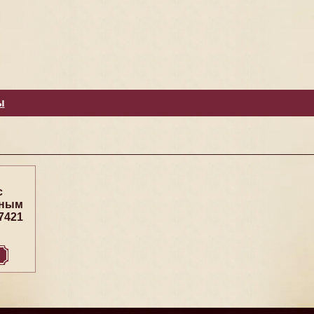
ы
с
ьным
7421