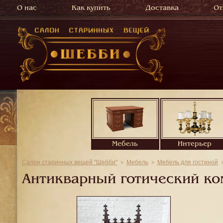
О нас
Как купить
Доставка
От
Мебель
Интерьер
Салон старинных вещей "Шебби"
Мебель
Мебель для гостиной
Антикварный готический ко