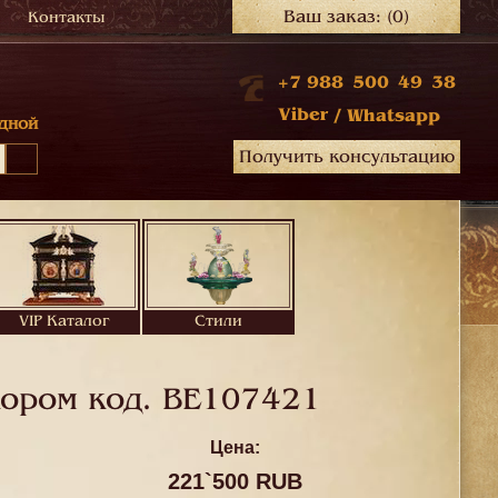
Ваш заказ:
(0)
Контакты
+7 988 500 49 38
Viber
/
Whatsapp
дной
Получить консультацию
VIP Каталог
Стили
кором код.
BE107421
Цена:
221`500 RUB