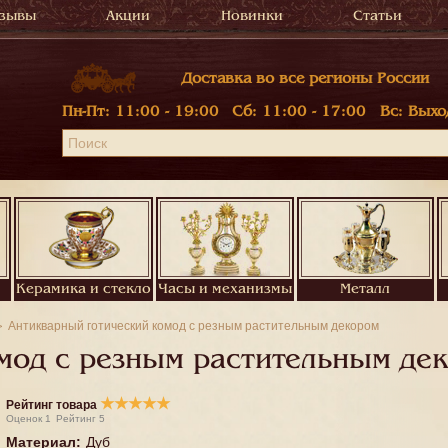
зывы
Акции
Новинки
Статьи
Доставка во все регионы России
Пн-Пт:
11:00 - 19:00
Сб:
11:00 - 17:00
Вс:
Выхо
Керамика и стекло
Часы и механизмы
Металл
Антикварный готический комод с резным растительным декором
мод с резным растительным де
★
★
★
★
★
Рейтинг товара
Оценок
1
Рейтинг
5
Материал
:
Дуб