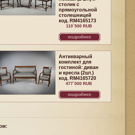
столик с
прямоугольной
столешницей
код. RM4165173
110`500 RUB
подробнее
Антикварный
комплект для
гостиной: диван
и кресла (2шт.)
код. RM4165720
477`000 RUB
подробнее
ом: