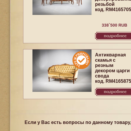
резьбой
код. RM416570
338`500 RUB
подробнее
Антикварная
скамья с
резным
декором царги
свода
код. RM416587
подробнее
Если у Вас есть вопросы по данному товару