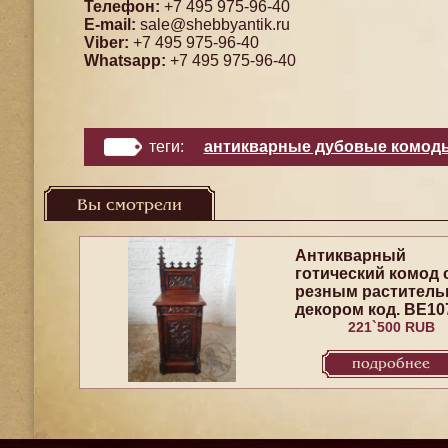
Телефон:
+7 495 975-96-40
E-mail:
sale@shebbyantik.ru
Viber:
+7 495 975-96-40
Whatsapp:
+7 495 975-96-40
теги:
антикварные дубовые комод
Вы смотрели
Антикварный
готический комод 
резным растител
декором код. BE10
221`500 RUB
подробнее