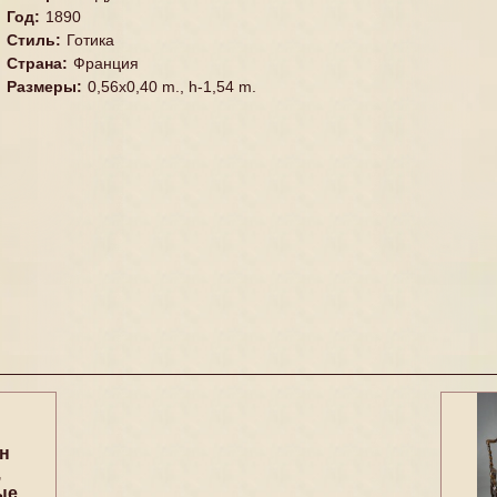
Год
:
1890
Стиль
:
Готика
Страна
:
Франция
Размеры
:
0,56x0,40 m., h-1,54 m.
н
,
ые