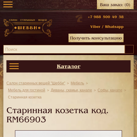
Ваш заказ:
(0)
+7 988 500 49 38
Viber
/
Whatsapp
Получить консультацию
Каталог
Салон старинных вещей "Шебби"
Мебель
Мебель для гостиной
Диваны, скамьи, канапе
Софы, канапе
Старинная козетка
Старинная козетка код.
RM66903