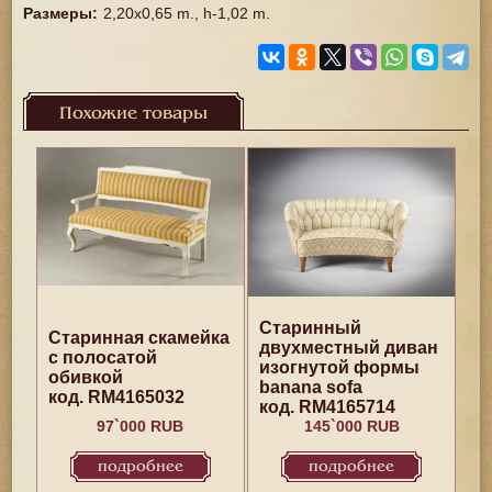
Размеры
:
2,20x0,65 m., h-1,02 m.
Похожие товары
Старинный
Старинная скамейка
двухместный диван
с полосатой
изогнутой формы
обивкой
banana sofa
код. RM4165032
код. RM4165714
97`000 RUB
145`000 RUB
подробнее
подробнее