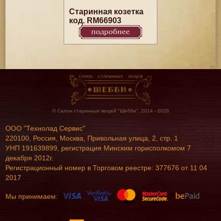
Старинная козетка
код. RM66903
подробнее
© Салон старинных вещей "Шебби", 2014 - 2026
ООО "Технолад Сервис"
220100, Россия, Москва, Привольная улица, 2, стр. 1
УНП 191639899, регистрация Минским горисполкомом 7
декабря 2012г.
Регистрационный номер в Торговом реестре: 377676 от 11 04
2017
Мы принимаем: