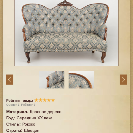
★
★
★
★
★
Рейтинг товара
Оценок
1
Рейтинг
5
Материал
:
Красное дерево
Год
:
Середина XX векa
Стиль
:
Рококо
Страна
:
Швеция