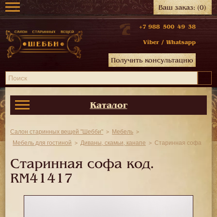
Ваш заказ:
(0)
+7 988 500 49 38
Viber
/
Whatsapp
Получить консультацию
Каталог
Салон старинных вещей "Шебби"
Мебель
Мебель для гостиной
Диваны, скамьи, канапе
Старинная софа
Старинная софа код.
RM41417