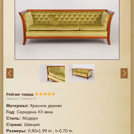
★
★
★
★
★
Рейтинг товара
Оценок
1
Рейтинг
5
Материал
:
Красное дерево
Год
:
Середина XX векa
Стиль
:
Модерн
Страна
:
Швеция
Размеры
:
0,80x1,99 m., h-0,70 m.