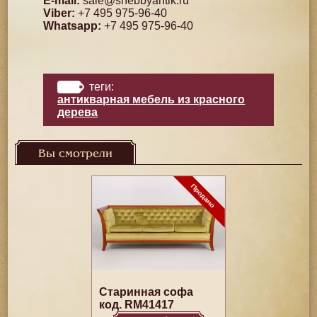
E-mail:
sale@shebbyantik.ru
Viber:
+7 495 975-96-40
Whatsapp:
+7 495 975-96-40
теги:
антикварная мебель из красного
дерева
Вы смотрели
Старинная софа
код. RM41417