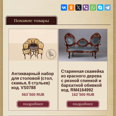
Похожие товары
Старинная скамейка
Антикварный набор
из красного дерева
для столовой (стол,
с резной спинкой и
скамья, 6 стульев)
бархатной обивкой
код. VS0788
код. RM4164992
563`500 RUB
162`500 RUB
подробнее
подробнее