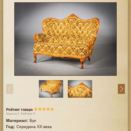
★
★
★
★
★
Рейтинг товара
Оценок
1
Рейтинг
5
Материал
:
Бук
Год
:
Середина XX векa