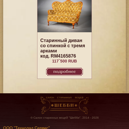
Старинный диван
со спинкой с тремя
арками
код. RM4165876
117`500 RUB
подробнее
© Салон старинных вещей "Шебби", 2014 - 2026
ООО "Технолад Сервис"