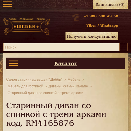
Ваш заказ:
(0)
+7 988 500 49 38
Viber
/
Whatsapp
Получить консультацию
Каталог
Салон старинных вещей "Шебби"
Мебель
Мебель для гостиной
Диваны, скамьи, канапе
Старинный диван со спинкой с тремя арками
Старинный диван со
спинкой с тремя арками
код.
RM4165876