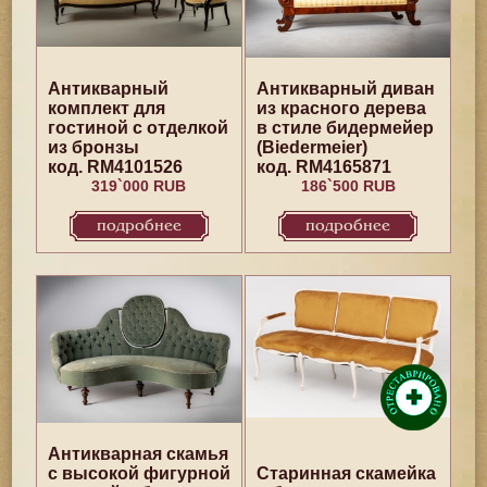
Антикварный
Антикварный диван
комплект для
из красного дерева
гостиной с отделкой
в стиле бидермейер
из бронзы
(Biedermeier)
код. RM4101526
код. RM4165871
319`000 RUB
186`500 RUB
подробнее
подробнее
Антикварная скамья
с высокой фигурной
Старинная скамейка