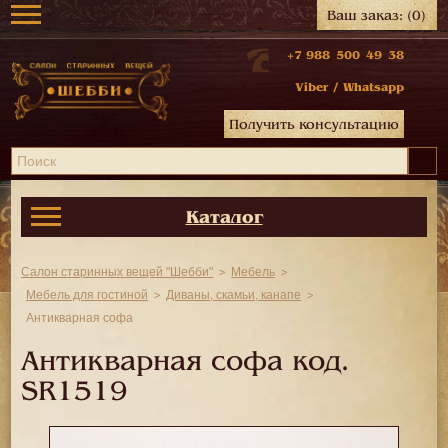
Ваш заказ:
(0)
+7 988 500 49 38
Viber
/
Whatsapp
Получить консультацию
Каталог
Салон старинных вещей "Шебби"
Мебель
Мебель для гостиной
Диваны, скамьи, канапе
Антикварная софа
Антикварная софа код.
SR1519