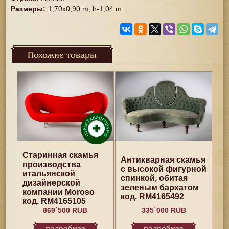
Размеры
:
1,70x0,90 m, h-1,04 m.
Похожие товары
Старинная скамья
Антикварная скамья
производства
с высокой фигурной
итальянской
спинкой, обитая
дизайнерской
зеленым бархатом
компании Moroso
код. RM4165492
код. RM4165105
869`500 RUB
335`000 RUB
подробнее
подробнее