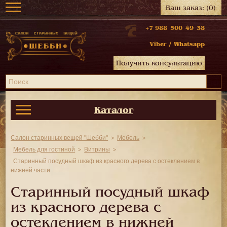
Ваш заказ:
(0)
+7 988 500 49 38
Viber
/
Whatsapp
Получить консультацию
Каталог
Салон старинных вещей "Шебби"
Мебель
Мебель для гостиной
Витрины
Старинный посудный шкаф из красного дерева с остеклением в
нижней части
Старинный посудный шкаф
из красного дерева с
остеклением в нижней