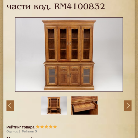
части код.
RM4100832
★
★
★
★
★
Рейтинг товара
Оценок
1
Рейтинг
5