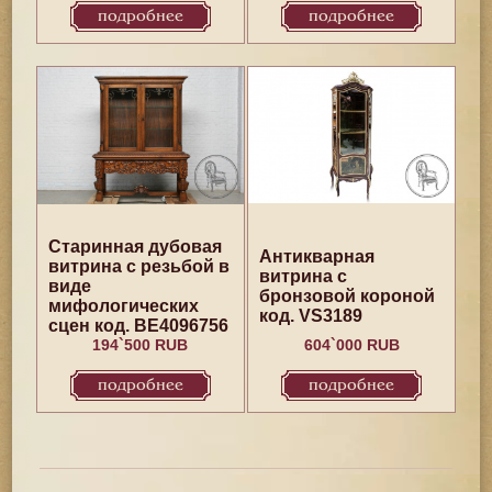
подробнее
подробнее
Старинная дубовая
Антикварная
витрина с резьбой в
витрина с
виде
бронзовой короной
мифологических
код. VS3189
сцен код. BE4096756
194`500 RUB
604`000 RUB
подробнее
подробнее