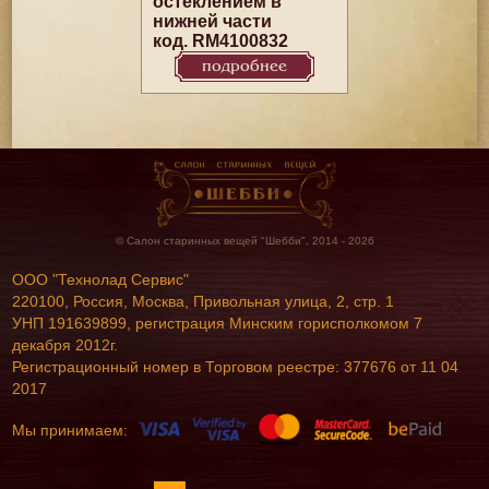
остеклением в
нижней части
код. RM4100832
подробнее
© Салон старинных вещей "Шебби", 2014 - 2026
ООО "Технолад Сервис"
220100, Россия, Москва, Привольная улица, 2, стр. 1
УНП 191639899, регистрация Минским горисполкомом 7
декабря 2012г.
Регистрационный номер в Торговом реестре: 377676 от 11 04
2017
Мы принимаем: