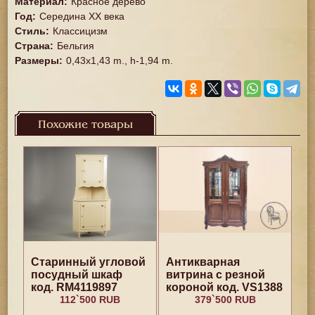
Материал
:
Красное дерево
Год
:
Середина XX векa
Стиль
:
Классицизм
Страна
:
Бельгия
Размеры
:
0,43x1,43 m., h-1,94 m.
Похожие товары
Старинный угловой
Антикварная
посудный шкаф
витрина с резной
код. RM4119897
короной код. VS1388
112`500 RUB
379`500 RUB