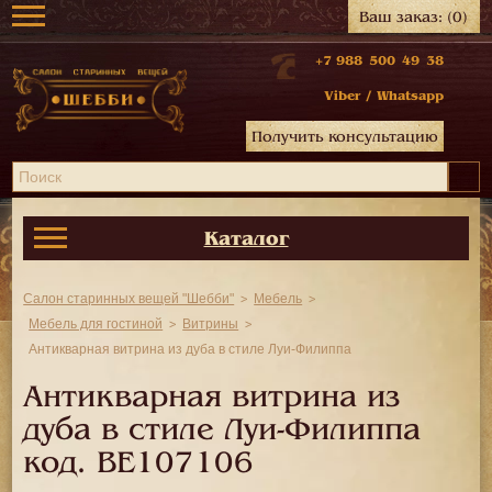
Ваш заказ:
(0)
+7 988 500 49 38
Viber
/
Whatsapp
Получить консультацию
Каталог
Салон старинных вещей "Шебби"
Мебель
Мебель для гостиной
Витрины
Антикварная витрина из дуба в стиле Луи-Филиппа
Антикварная витрина из
дуба в стиле Луи-Филиппа
код.
BE107106