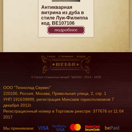
Антикварная
витрина из дуба в
стиле Луи-Филиппа
код. BE107106
подробнее
© Салон старинных вещей "Шебби", 2014 - 2026
ООО "Технолад Сервис"
220100, Россия, Москва, Привольная улица, 2, стр. 1
УНП 191639899, регистрация Минским горисполкомом 7
декабря 2012г.
Регистрационный номер в Торговом реестре: 377676 от 11 04
2017
Мы принимаем: