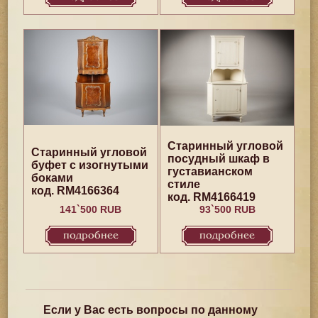
Старинный угловой
Старинный угловой
посудный шкаф в
буфет с изогнутыми
густавианском
боками
стиле
код. RM4166364
код. RM4166419
141`500 RUB
93`500 RUB
подробнее
подробнее
Если у Вас есть вопросы по данному