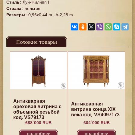
Стиль
:
Луи-Филипп I
Страна
:
Бельгия
Размеры
:
0,96x0,44 m., h-2,28 m.
Похожие товары
Антикварная
Антикварная
ореховая витрина с
витрина конца XIX
объемной резьбой
века код. VS4097173
код. VS79173
688`000 RUB
604`000 RUB
подробнее
подробнее