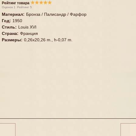
★
★
★
★
★
Рейтинг товара
Оценок
1
Рейтинг
5
Материал
:
Бронза / Палисандр / Фарфор
Год
:
1950
Стиль
:
Louis XVI
Страна
:
Франция
Размеры
:
0,26x20,26 m., h-0,07 m.