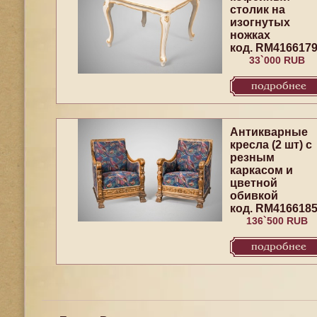
столик на
изогнутых
ножках
код. RM416617
33`000 RUB
подробнее
Антикварные
кресла (2 шт) с
резным
каркасом и
цветной
обивкой
код. RM416618
136`500 RUB
подробнее