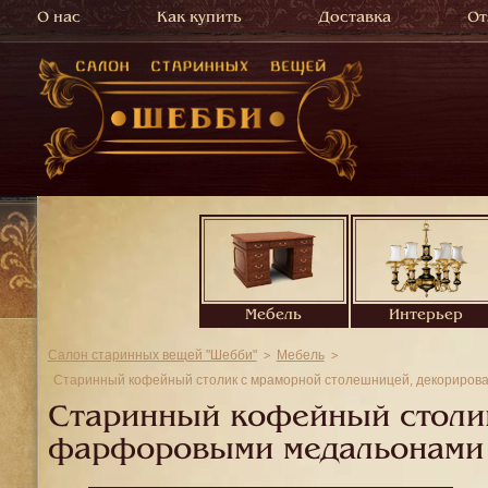
О нас
Как купить
Доставка
От
Мебель
Интерьер
Салон старинных вещей "Шебби"
Мебель
Старинный кофейный столик с мраморной столешницей, декориро
Старинный кофейный столи
фарфоровыми медальонами 