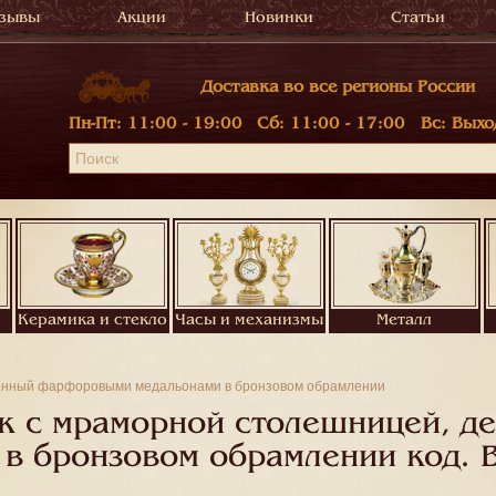
зывы
Акции
Новинки
Статьи
Доставка во все регионы России
Пн-Пт:
11:00 - 19:00
Сб:
11:00 - 17:00
Вс:
Выхо
Керамика и стекло
Часы и механизмы
Металл
ванный фарфоровыми медальонами в бронзовом обрамлении
к с мраморной столешницей, д
в бронзовом обрамлении код.