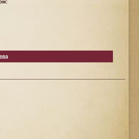
ом:
ева