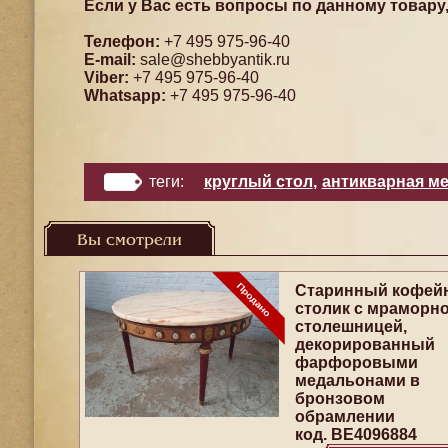
Если у Вас есть вопросы по данному товару
Телефон:
+7 495 975-96-40
E-mail:
sale@shebbyantik.ru
Viber:
+7 495 975-96-40
Whatsapp:
+7 495 975-96-40
теги:
круглый стол
,
антикварная м
Вы смотрели
Старинный кофей
столик с мраморн
столешницей,
декорированный
фарфоровыми
медальонами в
бронзовом
обрамлении
код. BE4096884