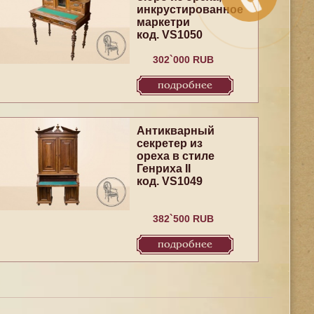
инкрустированное
маркетри
код. VS1050
302`000 RUB
подробнее
Антикварный
секретер из
ореха в стиле
Генриха II
код. VS1049
382`500 RUB
подробнее