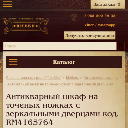
Ваш заказ:
(0)
+7 988 500 49 38
Viber
/
Whatsapp
Получить консультацию
Каталог
Салон старинных вещей "Шебби"
Мебель
Антикварные шкафы
Антикварный шкаф на точеных ножках с зеркальными дверцами
Антикварный шкаф на
точеных ножках с
зеркальными дверцами код.
RM4165764