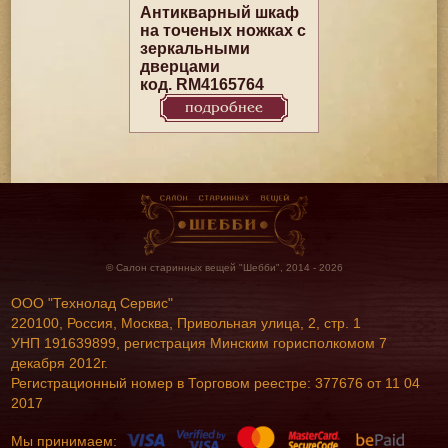
Антикварный шкаф
на точеных ножках с
зеркальными
дверцами
код. RM4165764
подробнее
© Салон старинных вещей "Шебби", 2014 - 2026
ООО "Технолад Сервис"
220100, Россия, Москва, Привольная улица, 2, стр. 1
УНП 191639899, регистрация Минским горисполкомом 7
декабря 2012г.
Регистрационный номер в Торговом реестре: 377676 от 11 04
2017
Мы принимаем: