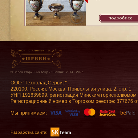
подробнее
© Салон старинных вещей "Шебби", 2014 - 2026
ООО "Технолад Сервис"
220100, Россия, Москва, Привольная улица, 2, стр. 1
УНП 191639899, регистрация Минским горисполкомом 7
Регистрационный номер в Торговом реестре: 377676 от
Мы принимаем:
Разработка сайта: