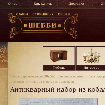
О нас
Как купить
Доставка
От
Мебель
Интерьер
Салон старинных вещей "Шебби"
Керамика и стекло
Вазы, декор
Антикварный набор из кобальтового фарфора
Антикварный набор из коба