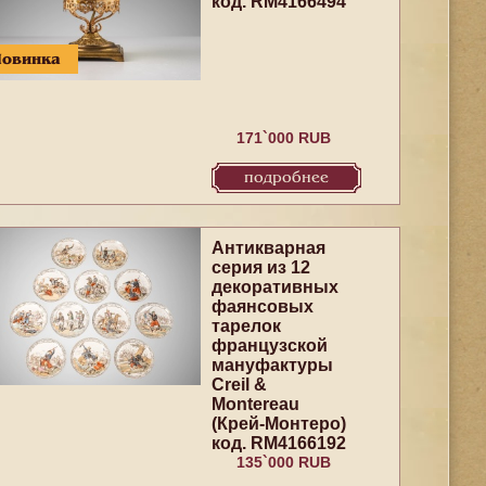
код. RM4166494
Новинка
171`000 RUB
подробнее
Антикварная
серия из 12
декоративных
фаянсовых
тарелок
французской
мануфактуры
Creil &
Montereau
(Крей-Монтеро)
код. RM4166192
135`000 RUB