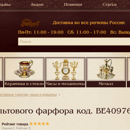
зывы
Акции
Новинки
Статьи
Доставка во все регионы России
Пн-Пт:
11:00 - 19:00
Сб:
11:00 - 17:00
Вс:
Выхо
Керамика и стекло
Часы и механизмы
Металл
ативные тарелки, чаши и кувшины
льтового фарфора код.
BE4097
★
★
★
★
★
Рейтинг товара
Оценок
1
Рейтинг
5