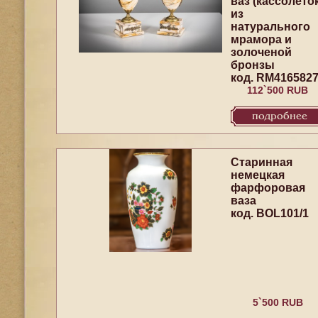
ваз (кассолеток
из
натурального
мрамора и
золоченой
бронзы
код. RM416582
112`500 RUB
подробнее
Старинная
немецкая
фарфоровая
ваза
код. BOL101/1
5`500 RUB