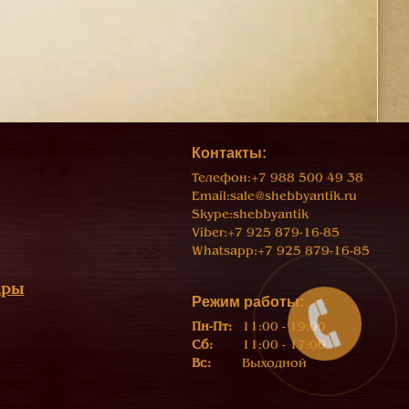
Контакты:
Телефон:
+7 988 500 49 38
Email:
sale@shebbyantik.ru
Skype:
shebbyantik
Viber:
+7 925 879-16-85
Whatsapp:
+7 925 879-16-85
ары
Режим работы:
Пн-Пт:
11:00 - 19:00
Сб:
11:00 - 17:00
Вс:
Выходной