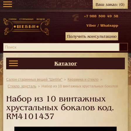
Ваш заказ:
(0)
+7 988 500 49 38
Viber
/
Whatsapp
Получить консультацию
Каталог
Салон старинных вещей "Шебби"
Керамика и стекло
Стекло, хрусталь
Набор из 10 винтажных хрустальных бокалов
Набор из 10 винтажных
хрустальных бокалов код.
RM4101437