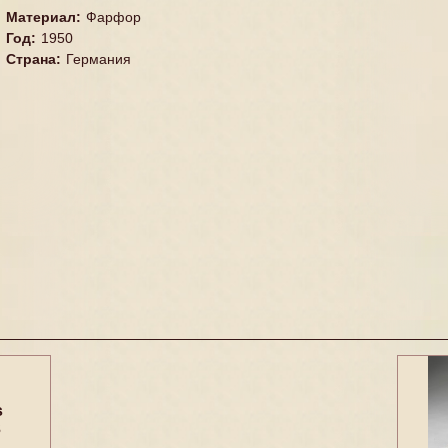
Материал
:
Фарфор
Год
:
1950
Страна
:
Германия
s
3