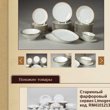
Похожие товары
Старинный
фарфоровый
сервиз Limoge
код. RM410121