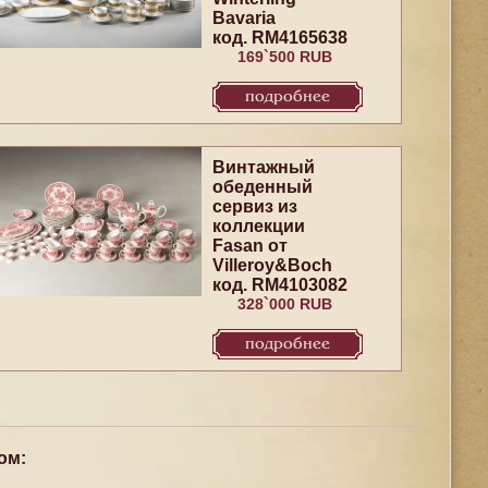
Bavaria
код. RM4165638
169`500 RUB
подробнее
Винтажный
обеденный
сервиз из
коллекции
Fasan от
Villeroy&Boch
код. RM4103082
328`000 RUB
подробнее
ом: