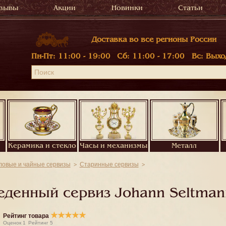
зывы
Акции
Новинки
Статьи
Доставка во все регионы России
Пн-Пт:
11:00 - 19:00
Сб:
11:00 - 17:00
Вс:
Выхо
Керамика и стекло
Часы и механизмы
Металл
ловые и чайные сервизы
Старинные сервизы
денный сервиз Johann Seltman
★
★
★
★
★
Рейтинг товара
Оценок
1
Рейтинг
5