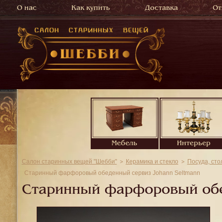
О нас
Как купить
Доставка
От
Мебель
Интерьер
Салон старинных вещей "Шебби"
Керамика и стекло
Посуда, сто
Старинный фарфоровый обеденный сервиз Johann Seltmann
Старинный фарфоровый обе