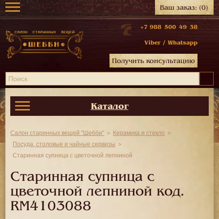
Ваш заказ:
(0)
+7 988 500 49 38
Viber
/
Whatsapp
Получить консультацию
Каталог
Салон старинных вещей "Шебби"
Керамика и стекло
Посуда, столовые и чайные сервизы
Старинная супница с цветочной лепниной
Старинная супница с
цветочной лепниной код.
RM4103088