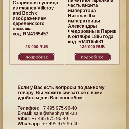
памятная тарелка в
Старинная супница
честь визита
из фаянса Villeroy
императора
and Boch с
Николая II и
изображением
императрицы
деревенского
Александры
пейзажа
Федоровны в Париж
код. RM4165457
в октябре 1896 года
код. RM4165931
28`000 RUB
135`000 RUB
подробнее
подробнее
Если у Вас есть вопросы по данному
товару, Вы можете связаться с нами
удобным для Вас способом:
Телефон:
+7 495 975-96-40
E-mail:
sale@shebbyantik.ru
Viber:
+7 495 975-96-40
Whatsapp:
+7 495 975-96-40