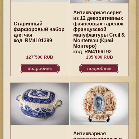
Антикварная серия
из 12 декоративных
Старинный
фаянсовых тарелок
фарфоровый набор
французской
для чая
мануфактуры Creil &
код. RM4101399
Montereau (Крей-
Монтеро)
код. RM4166192
127`500 RUB
135`000 RUB
подробнее
подробнее
Антикварная