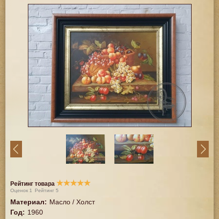
★
★
★
★
★
Рейтинг товара
Оценок
1
Рейтинг
5
Материал
:
Масло / Холст
Год
:
1960