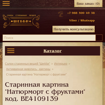
Ваш заказ:
(0)
+7 988 500 49 38
Viber
/
Whatsapp
Получить консультацию
Каталог
Салон старинных вещей "Шебби"
Интерьер
Антикварная живопись - картины
Старинная картина "Натюрморт с фруктами"
Старинная картина
"Натюрморт с фруктами"
код.
BE4109139