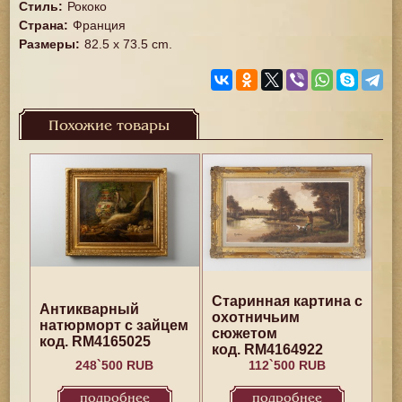
Стиль
:
Рококо
Страна
:
Франция
Размеры
:
82.5 х 73.5 cm.
Похожие товары
Старинная картина с
Антикварный
охотничьим
натюрморт с зайцем
сюжетом
код. RM4165025
код. RM4164922
248`500 RUB
112`500 RUB
подробнее
подробнее