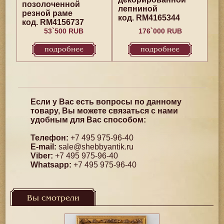
позолоченной
лепниной
резной раме
код. RM4165344
код. RM4156737
53`500 RUB
176`000 RUB
подробнее
подробнее
Если у Вас есть вопросы по данному
товару, Вы можете связаться с нами
удобным для Вас способом:
Телефон:
+7 495 975-96-40
E-mail:
sale@shebbyantik.ru
Viber:
+7 495 975-96-40
Whatsapp:
+7 495 975-96-40
Вы смотрели