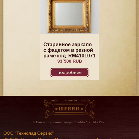
Старинное зеркало
с фацетом в резной
раме код. RM4101071
93`500 RUB
подробнее
© Салон старинных вещей "Шебби", 2014 - 2026
ООО "Технолад Сервис"