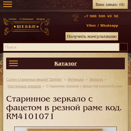
Ваш заказ:
(0)
+7 988 500 49 38
Viber
/
Whatsapp
Получить консультацию
Каталог
Салон старинных вещей "Шебби"
Интерьер
Зеркала
Настенные зеркала
Старинное зеркало с фацетом в резной раме
Старинное зеркало с
фацетом в резной раме код.
RM4101071