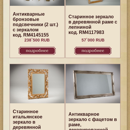
Антикварные
Старинное зеркало
бронзовые
в деревянной раме с
подсвечники (2 шт.)
лепниной
с зеркалом
код. RM4117983
код. RM4145155
238`500 RUB
57`000 RUB
подробнее
подробнее
Старинное
Антикварное
итальянское
зеркало с фацетом в
зеркало в
раме,
деревянной
декорированной