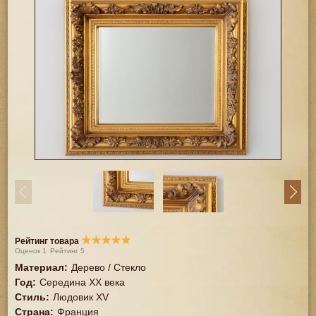
★
★
★
★
★
Рейтинг товара
Оценок
1
Рейтинг
5
Материал
:
Дерево / Стекло
Год
:
Середина XX векa
Стиль
:
Людовик XV
Страна
:
Франция