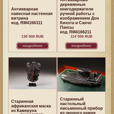
деревянные
Антикварная
книгодержатели
навесная настенная
ручной работы с
витрина
изображением Дон
код. RM4166311
Кихота и Санчо
Пансы
код. RM4166211
135`000 RUB
114`000 RUB
подробнее
подробнее
Старинный
Старинная
настольный
африканская маска
письменный прибор
из Камеруна
из черного камня