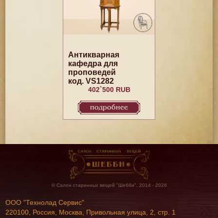
Антикварная
кафедра для
проповедей
код. VS1282
402`500 RUB
подробнее
© Салон старинных вещей "Шебби", 2014 - 2026
ООО "Технолад Сервис"
220100, Россия, Москва, Привольная улица, 2, стр. 1