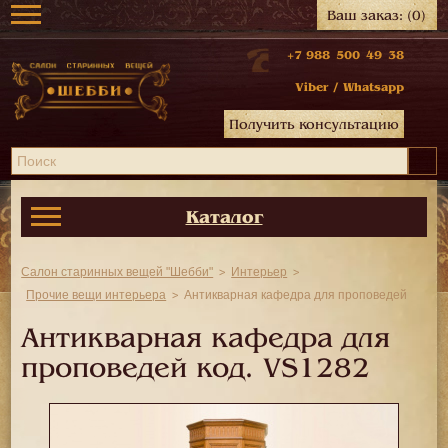
Ваш заказ:
(0)
+7 988 500 49 38
Viber
/
Whatsapp
Получить консультацию
Каталог
Салон старинных вещей "Шебби"
Интерьер
Прочие вещи интерьера
Антикварная кафедра для проповедей
Антикварная кафедра для
проповедей код.
VS1282