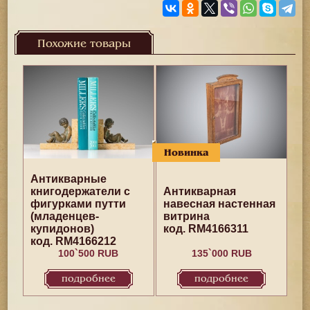
Похожие товары
Новинка
Антикварные
книгодержатели с
Антикварная
фигурками путти
навесная настенная
(младенцев-
витрина
купидонов)
код. RM4166311
код. RM4166212
100`500 RUB
135`000 RUB
подробнее
подробнее