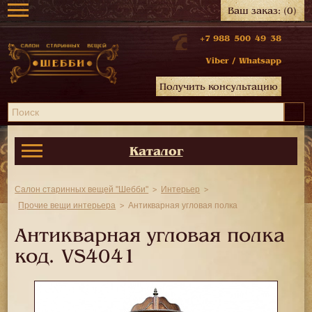
Ваш заказ:
(0)
+7 988 500 49 38
Viber
/
Whatsapp
Получить консультацию
Каталог
Салон старинных вещей "Шебби"
Интерьер
Прочие вещи интерьера
Антикварная угловая полка
Антикварная угловая полка
код.
VS4041