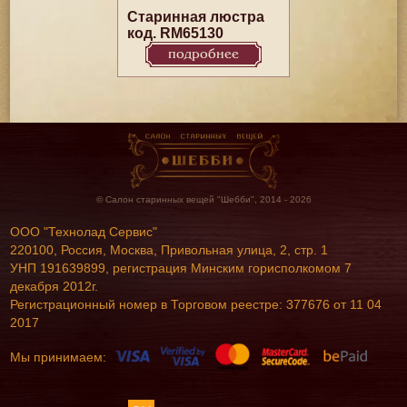
Старинная люстра
код. RM65130
подробнее
© Салон старинных вещей "Шебби", 2014 - 2026
ООО "Технолад Сервис"
220100, Россия, Москва, Привольная улица, 2, стр. 1
УНП 191639899, регистрация Минским горисполкомом 7
декабря 2012г.
Регистрационный номер в Торговом реестре: 377676 от 11 04
2017
Мы принимаем: