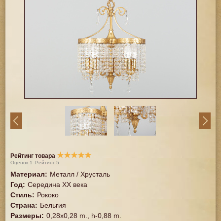
★
★
★
★
★
Рейтинг товара
Оценок
1
Рейтинг
5
Материал
:
Металл / Хрусталь
Год
:
Середина XX векa
Стиль
:
Рококо
Страна
:
Бельгия
Размеры
:
0,28х0,28 m., h-0,88 m.