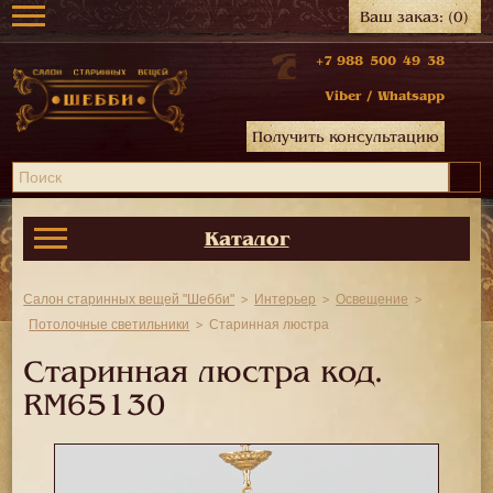
Ваш заказ:
(0)
+7 988 500 49 38
Viber
/
Whatsapp
Получить консультацию
Каталог
Салон старинных вещей "Шебби"
Интерьер
Освещение
Потолочные светильники
Старинная люстра
Старинная люстра код.
RM65130