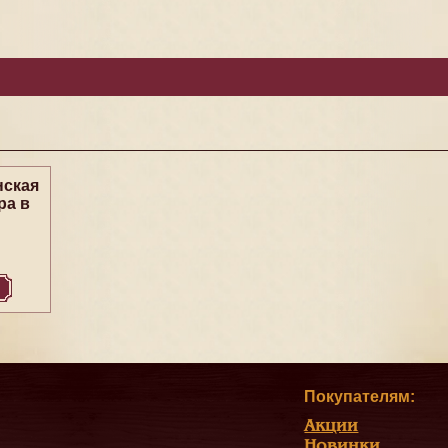
нская
ра в
Покупателям:
Акции
Новинки