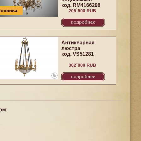
код. RM4166298
Новинка
205`500 RUB
подробнее
Антикварная
люстра
код. VS51281
302`000 RUB
подробнее
ом: