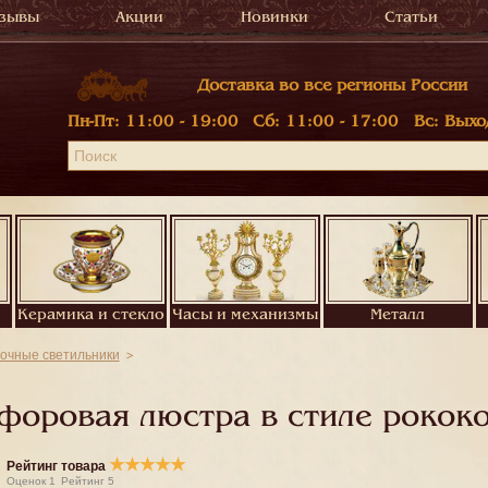
зывы
Акции
Новинки
Статьи
Доставка во все регионы России
Пн-Пт:
11:00 - 19:00
Сб:
11:00 - 17:00
Вс:
Выхо
Керамика и стекло
Часы и механизмы
Металл
очные светильники
форовая люстра в стиле рококо
★
★
★
★
★
Рейтинг товара
Оценок
1
Рейтинг
5