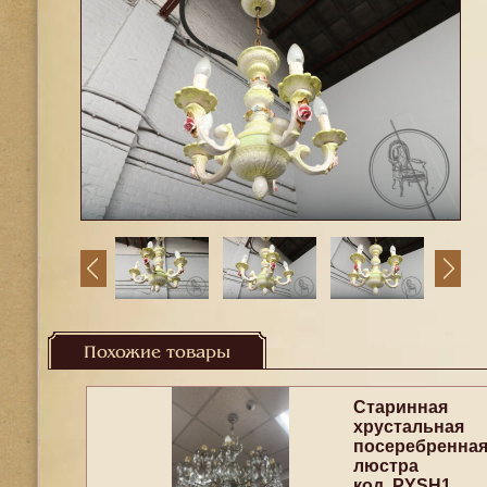
Похожие товары
Старинная
хрустальная
посеребренна
люстра
код. PYSH1