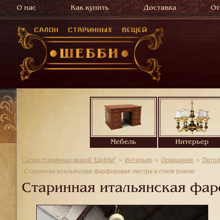
О нас
Как купить
Доставка
От
Мебель
Интерьер
Салон старинных вещей "Шебби"
Интерьер
Освещение
Потол
Старинная итальянская фарфоровая люстра в стиле рококо
Старинная итальянская фар