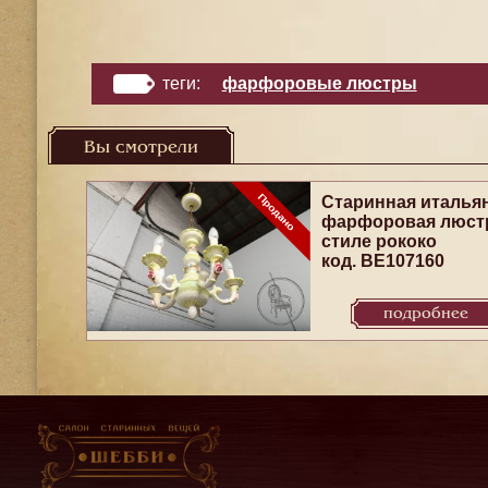
теги:
фарфоровые люстры
Вы смотрели
Старинная италья
фарфоровая люст
стиле рококо
код. BE107160
подробнее