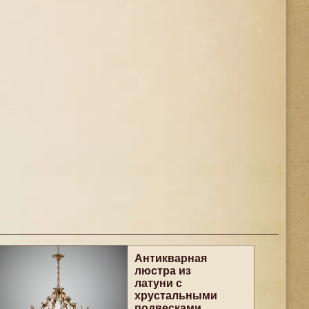
Антикварная
люстра из
латуни с
хрустальными
подвесками