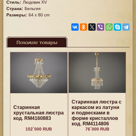
Стиль
:
Людовик XV
Страна
:
Бельгия
Размеры
:
64 х 80 cm
Похожие товары
Старинная люстра с
Старинная
каркасом из латуни
хрустальная люстра
и подвесками в
код. RM4160883
форме кристаллов
код. RM4114806
152`000 RUB
76`000 RUB