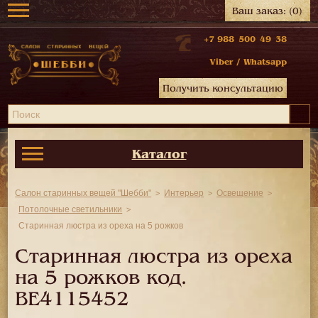
Ваш заказ:
(0)
+7 988 500 49 38
Viber
/
Whatsapp
Получить консультацию
Каталог
Салон старинных вещей "Шебби"
Интерьер
Освещение
Потолочные светильники
Старинная люстра из ореха на 5 рожков
Старинная люстра из ореха
на 5 рожков код.
BE4115452