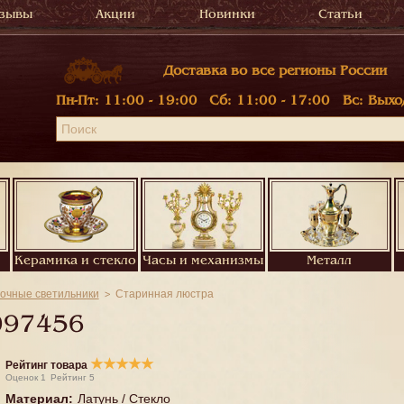
зывы
Акции
Новинки
Статьи
Доставка во все регионы России
Пн-Пт:
11:00 - 19:00
Сб:
11:00 - 17:00
Вс:
Выхо
Керамика и стекло
Часы и механизмы
Металл
очные светильники
Старинная люстра
097456
★
★
★
★
★
Рейтинг товара
Оценок
1
Рейтинг
5
Материал
:
Латунь / Стекло