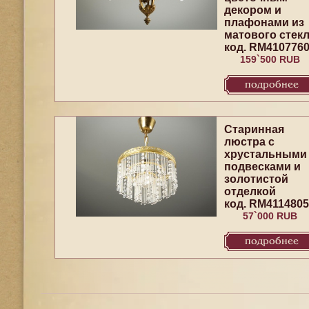
декором и
плафонами из
матового стек
код. RM410776
159`500 RUB
подробнее
Старинная
люстра с
хрустальными
подвесками и
золотистой
отделкой
код. RM4114805
57`000 RUB
подробнее