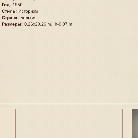
Год
:
1950
Стиль
:
Историзм
Страна
:
Бельгия
Размеры
:
0,26x20,26 m., h-0,07 m.