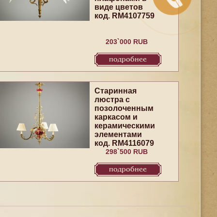
виде цветов
код. RM4107759
203`000 RUB
подробнее
Старинная
люстра с
позолоченным
каркасом и
керамическими
элементами
код. RM4116079
298`500 RUB
подробнее