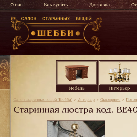
О нас
Как купить
Доставка
От
Мебель
Интерьер
Салон старинных вещей "Шебби"
Интерьер
Освещение
Потол
Старинная люстра код.
BE4