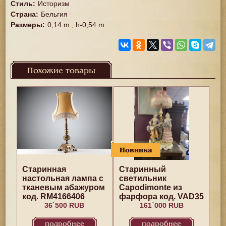
Стиль
:
Историзм
Страна
:
Бельгия
Размеры
:
0,14 m., h-0,54 m.
Похожие товары
Новинка
Старинная
Старинный
настольная лампа с
светильник
тканевым абажуром
Capodimonte из
код. RM4166406
фарфора код. VAD35
36`500 RUB
161`000 RUB
подробнее
подробнее