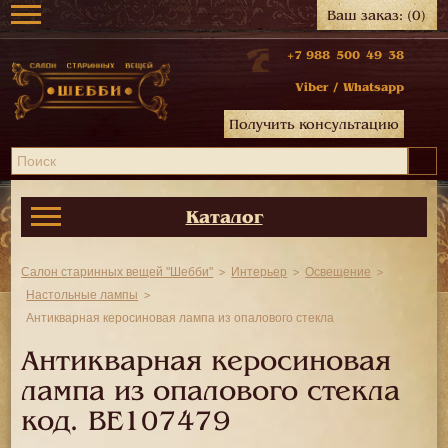
Ваш заказ:
(0)
+7 988 500 49 38
Viber
/
Whatsapp
Получить консультацию
Каталог
Салон старинных вещей "Шебби"
Интерьер
Освещение
Настольные лампы
Антикварная керосиновая лампа из опалового стекла
Антикварная керосиновая
лампа из опалового стекла
код.
BE107479