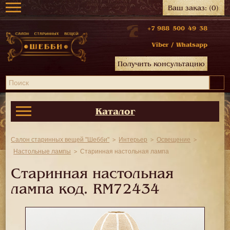
Ваш заказ:
(0)
+7 988 500 49 38
Viber
/
Whatsapp
Получить консультацию
Каталог
Салон старинных вещей "Шебби"
Интерьер
Освещение
Настольные лампы
Старинная настольная лампа
Старинная настольная
лампа код.
RM72434