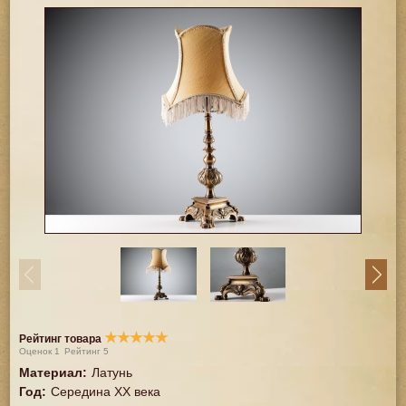
★
★
★
★
★
Рейтинг товара
Оценок
1
Рейтинг
5
Материал
:
Латунь
Год
:
Середина XX векa