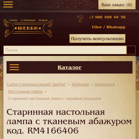
Ваш заказ:
(0)
+7 988 500 49 38
Viber
/
Whatsapp
Получить консультацию
Каталог
Салон старинных вещей "Шебби"
Интерьер
Освещение
Настольные лампы
Старинная настольная лампа с тканевым абажуром
Старинная настольная
лампа с тканевым абажуром
код.
RM4166406