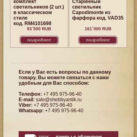
комплект
Старинный
светильников (2 шт.)
светильник
в классическом
Capodimonte из
стиле
фарфора код. VAD35
код. RM4101698
93`500 RUB
161`000 RUB
подробнее
подробнее
Если у Вас есть вопросы по данному
товару, Вы можете связаться с нами
удобным для Вас способом:
Телефон:
+7 495 975-96-40
E-mail:
sale@shebbyantik.ru
Viber:
+7 495 975-96-40
Whatsapp:
+7 495 975-96-40
теги:
лампы с абажуром