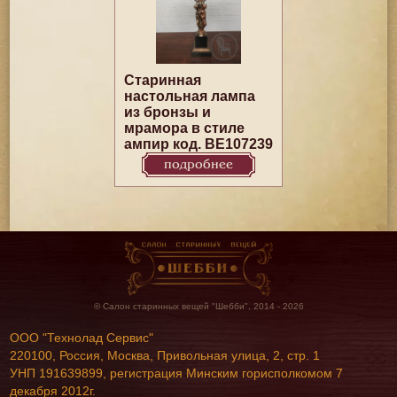
Старинная
настольная лампа
из бронзы и
мрамора в стиле
ампир код. BE107239
подробнее
© Салон старинных вещей "Шебби", 2014 - 2026
ООО "Технолад Сервис"
220100, Россия, Москва, Привольная улица, 2, стр. 1
УНП 191639899, регистрация Минским горисполкомом 7
декабря 2012г.