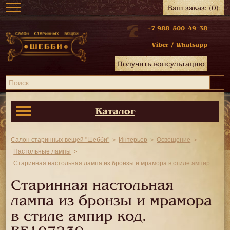
Ваш заказ:
(0)
+7 988 500 49 38
Viber
/
Whatsapp
Получить консультацию
Каталог
Салон старинных вещей "Шебби"
Интерьер
Освещение
Настольные лампы
Старинная настольная лампа из бронзы и мрамора в стиле ампир
Старинная настольная
лампа из бронзы и мрамора
в стиле ампир код.