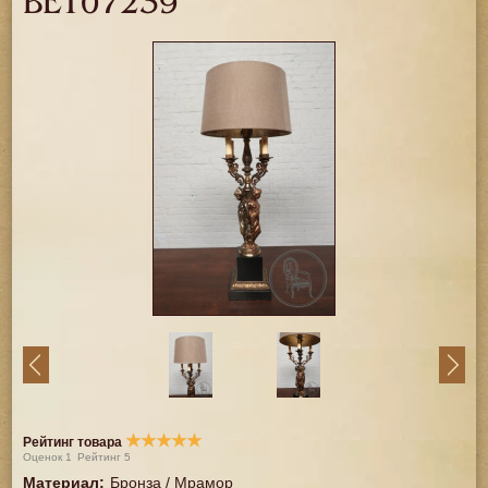
BE107239
★
★
★
★
★
Рейтинг товара
Оценок
1
Рейтинг
5
Материал
:
Бронза / Мрамор