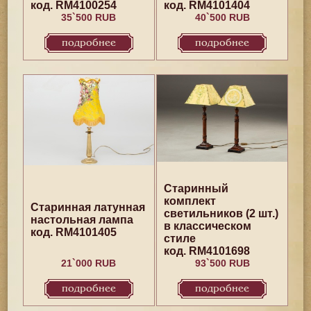
код. RM4100254
код. RM4101404
35`500 RUB
40`500 RUB
подробнее
подробнее
Старинный
комплект
Старинная латунная
светильников (2 шт.)
настольная лампа
в классическом
код. RM4101405
стиле
код. RM4101698
21`000 RUB
93`500 RUB
подробнее
подробнее