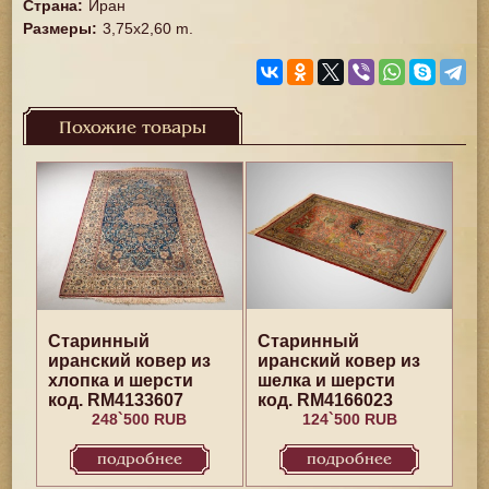
Страна
:
Иран
Размеры
:
3,75x2,60 m.
Похожие товары
Старинный
Старинный
иранский ковер из
иранский ковер из
хлопка и шерсти
шелка и шерсти
код. RM4133607
код. RM4166023
248`500 RUB
124`500 RUB
подробнее
подробнее