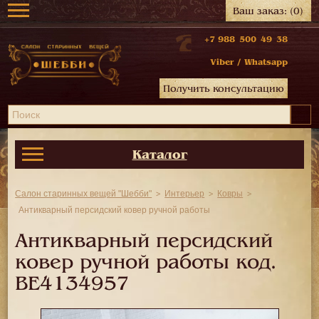
Ваш заказ:
(0)
+7 988 500 49 38
Viber
/
Whatsapp
Получить консультацию
Каталог
Салон старинных вещей "Шебби"
Интерьер
Ковры
Антикварный персидский ковер ручной работы
Антикварный персидский
ковер ручной работы код.
BE4134957