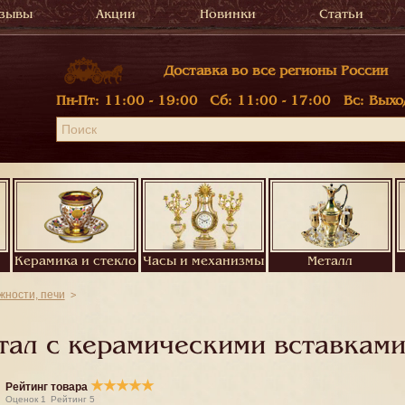
зывы
Акции
Новинки
Статьи
Доставка во все регионы России
Пн-Пт:
11:00 - 19:00
Сб:
11:00 - 17:00
Вс:
Выхо
Керамика и стекло
Часы и механизмы
Металл
ности, печи
ал с керамическими вставками
★
★
★
★
★
Рейтинг товара
Оценок
1
Рейтинг
5