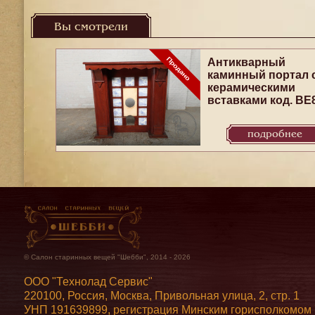
Вы смотрели
Антикварный
каминный портал 
керамическими
вставками код. BE
подробнее
© Салон старинных вещей "Шебби", 2014 - 2026
ООО "Технолад Сервис"
220100, Россия, Москва, Привольная улица, 2, стр. 1
УНП 191639899, регистрация Минским горисполкомом 7