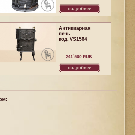
подробнее
Антикварная
печь
код. VS1564
241`500 RUB
подробнее
ом: