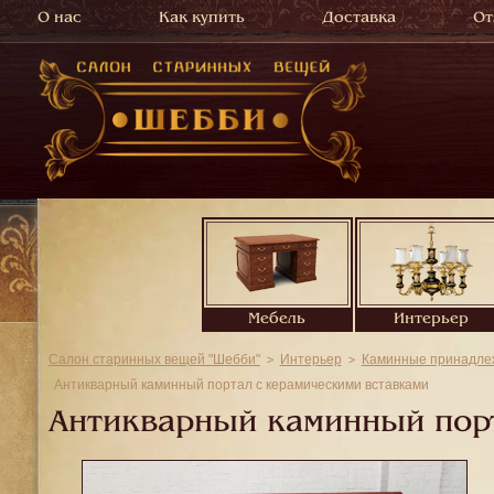
О нас
Как купить
Доставка
От
Мебель
Интерьер
Салон старинных вещей "Шебби"
Интерьер
Каминные принадлеж
Антикварный каминный портал с керамическими вставками
Антикварный каминный порт