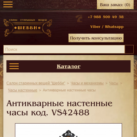
Ваш заказ:
(0)
+7 988 500 49 38
Viber
/
Whatsapp
Получить консультацию
Каталог
Салон старинных вещей "Шебби"
Часы и механизмы
Часы
Часы настенные
Антикварные настенные часы
Антикварные настенные
часы код.
VS42488