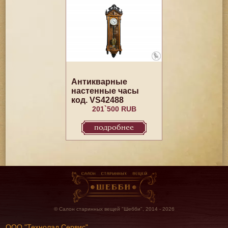
Антикварные
настенные часы
код. VS42488
201`500 RUB
подробнее
© Салон старинных вещей "Шебби", 2014 - 2026
ООО "Технолад Сервис"