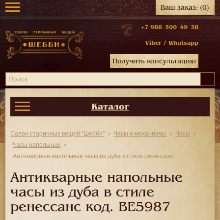
Ваш заказ:
(0)
+7 988 500 49 38
Viber
/
Whatsapp
Получить консультацию
Каталог
Салон старинных вещей "Шебби"
Часы и механизмы
Часы
Часы напольные
Антикварные напольные часы из дуба в стиле ренессанс
Антикварные напольные
часы из дуба в стиле
ренессанс код.
BE5987