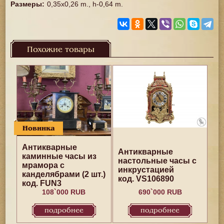
Размеры
:
0,35x0,26 m., h-0,64 m.
Похожие товары
Новинка
Антикварные
Антикварные
каминные часы из
настольные часы с
мрамора с
инкрустацией
канделябрами (2 шт.)
код. VS106890
код. FUN3
108`000 RUB
690`000 RUB
подробнее
подробнее