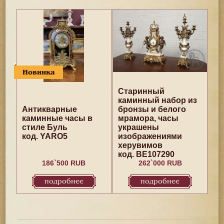
Новинка
Старинный
каминный набор из
Антикварные
бронзы и белого
каминные часы в
мрамора, часы
стиле Буль
украшены
код. YARO5
изображениями
херувимов
код. BE107290
186`500 RUB
262`000 RUB
подробнее
подробнее