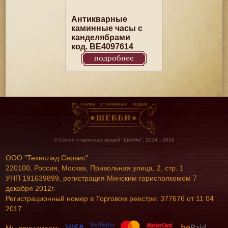
Антикварные
каминные часы с
канделябрами
код. BE4097614
подробнее
© Салон старинных вещей "Шебби", 2014 - 2026
ООО "Технолад Сервис"
220100, Россия, Москва, Привольная улица, 2, стр. 1
УНП 191639899, регистрация Минским горисполкомом 7
декабря 2012г.
Регистрационный номер в Торговом реестре: 377676 от 11 04
2017
Мы принимаем: