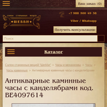
Ваш заказ:
(0)
+7 988 500 49 38
Viber
/
Whatsapp
Получить консультацию
Каталог
Салон старинных вещей "Шебби"
Часы и механизмы
Часы
Часы каминные
Антикварные каминные часы с канделябрами
Антикварные каминные
часы с канделябрами код.
BE4097614