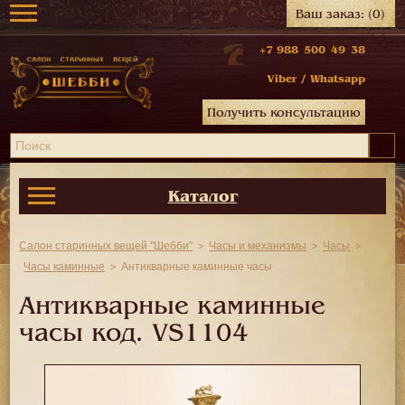
Ваш заказ:
(0)
+7 988 500 49 38
Viber
/
Whatsapp
Получить консультацию
Каталог
Салон старинных вещей "Шебби"
Часы и механизмы
Часы
Часы каминные
Антикварные каминные часы
Антикварные каминные
часы код.
VS1104