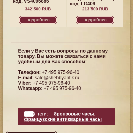
код. VS4096886
код. LG409
342`500 RUB
213`500 RUB
подробнее
подробнее
Если у Вас есть вопросы по данному
товару, Вы можете связаться с нами
удобным для Вас способом:
Телефон:
+7 495 975-96-40
E-mail:
sale@shebbyantik.ru
Viber:
+7 495 975-96-40
Whatsapp:
+7 495 975-96-40
теги:
бронзовые часы
,
французские антикварные часы