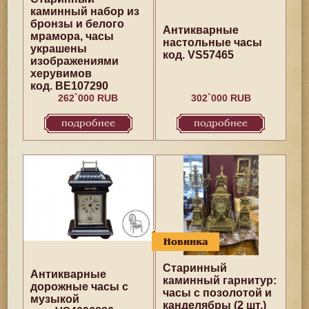
каминный набор из
бронзы и белого
Антикварные
мрамора, часы
настольные часы
украшены
код. VS57465
изображениями
херувимов
код. BE107290
262`000 RUB
302`000 RUB
подробнее
подробнее
Новинка
Старинный
Антикварные
каминный гарнитур:
дорожные часы с
часы с позолотой и
музыкой
канделябры (2 шт.)