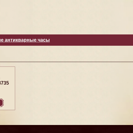
е антикварные часы
с
3735