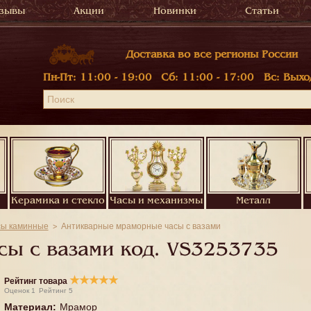
зывы
Акции
Новинки
Статьи
Доставка во все регионы России
Пн-Пт:
11:00 - 19:00
Сб:
11:00 - 17:00
Вс:
Выхо
Керамика и стекло
Часы и механизмы
Металл
сы каминные
Антикварные мраморные часы с вазами
ы с вазами код.
VS3253735
★
★
★
★
★
Рейтинг товара
Оценок
1
Рейтинг
5
Материал
:
Мрамор