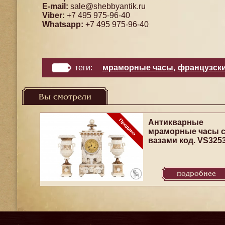
E-mail:
sale@shebbyantik.ru
Viber:
+7 495 975-96-40
Whatsapp:
+7 495 975-96-40
теги:
мраморные часы
,
французски
Вы смотрели
Антикварные
мраморные часы 
вазами код. VS325
подробнее