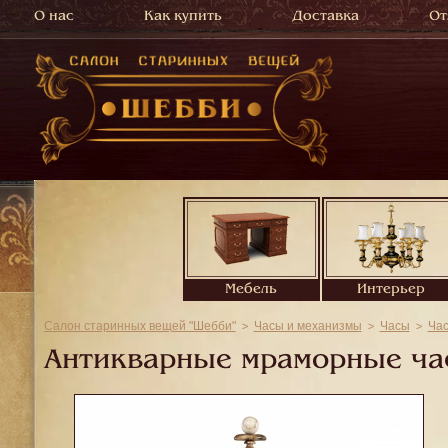
О нас
Как купить
Доставка
От
Мебель
Интерьер
Салон старинных вещей "Шебби"
Часы и механизмы
Часы
Ча
Антикварные мраморные час