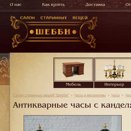
О нас
Как купить
Доставка
От
Мебель
Интерьер
Салон старинных вещей "Шебби"
Часы и механизмы
Часы
Ча
Антикварные часы с кандел