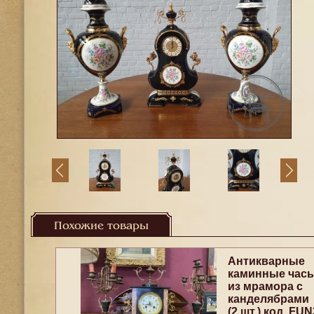
Похожие товары
Антикварные
каминные час
из мрамора с
канделябрами
(2 шт.) код. FUN