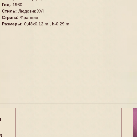
Год
:
1960
Стиль
:
Людовик XVI
Страна
:
Франция
Размеры
:
0,48x0,12 m., h-0,29 m.
ы
3