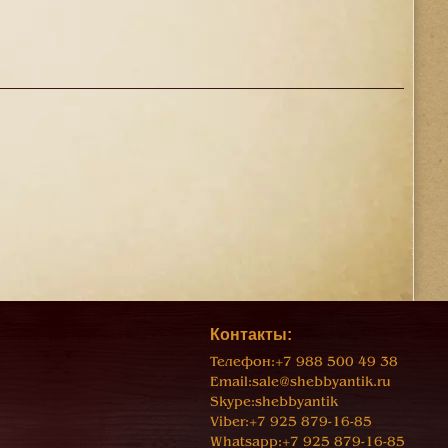
Контакты:
Телефон:
+7 988 500 49 38
Email:
sale@shebbyantik.ru
Skype:
shebbyantik
Viber:
+7 925 879-16-85
Whatsapp:
+7 925 879-16-85