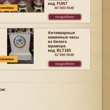
код. FUN7
Новинка
80`500 RUB
подробнее
Антикварные
каминные часы
из белого
мрамора
код. BLT165
42`000 RUB
Новинка
подробнее
ом: