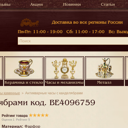
зывы
Акции
Новинки
Статьи
Доставка во все регионы России
Пн-Пт:
11:00 - 19:00
Сб:
11:00 - 17:00
Вс:
Выхо
Керамика и стекло
Часы и механизмы
Металл
сы каминные
Антикварные часы с канделябрами
ябрами код.
BE4096759
★
★
★
★
★
Рейтинг товара
Оценок
1
Рейтинг
5
Материал
:
Фарфор