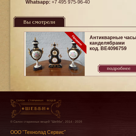
Whatsapp:
+7 495 975-96-40
Вы смотрели
Антикварные часы
канделябрами
код. BE4096759
подробнее
© Салон старинных вещей "Шебби", 2014 - 2026
ООО "Технолад Сервис"