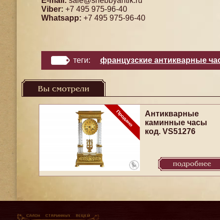
E-mail:
sale@shebbyantik.ru
Viber:
+7 495 975-96-40
Whatsapp:
+7 495 975-96-40
теги:
французские антикварные ча
Вы смотрели
Антикварные
каминные часы
код. VS51276
подробнее