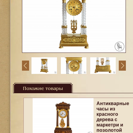
Похожие товары
Антикварные
часы из
красного
дерева с
маркетри и
позолотой