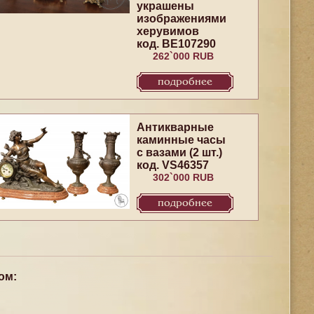
украшены
изображениями
херувимов
код. BE107290
262`000 RUB
подробнее
Антикварные
каминные часы
с вазами (2 шт.)
код. VS46357
302`000 RUB
подробнее
ом: