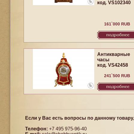
код. VS102340
161`000 RUB
подробнее
Антикварные
часы
код. VS42458
241`500 RUB
подробнее
Если у Вас есть вопросы по данному товару
Телефон:
+7 495 975-96-40