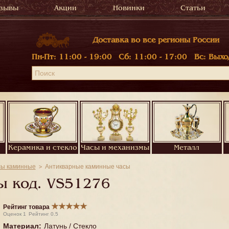
зывы
Акции
Новинки
Статьи
Доставка во все регионы России
Пн-Пт:
11:00 - 19:00
Сб:
11:00 - 17:00
Вс:
Выхо
Керамика и стекло
Часы и механизмы
Металл
сы каминные
Антикварные каминные часы
ы код.
VS51276
★
★
★
★
★
Рейтинг товара
Оценок
1
Рейтинг
0.5
Материал
:
Латунь / Стекло