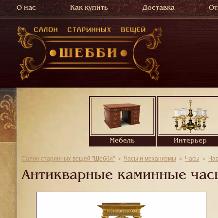
О нас
Как купить
Доставка
От
Мебель
Интерьер
Салон старинных вещей "Шебби"
Часы и механизмы
Часы
Ча
Антикварные каминные час