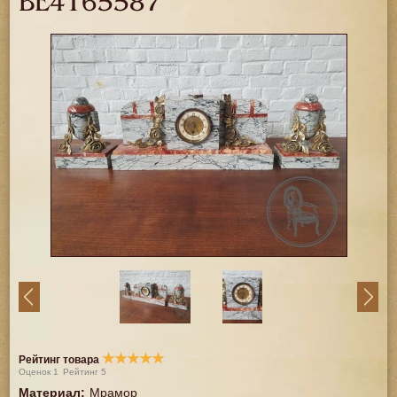
BE4165587
★
★
★
★
★
Рейтинг товара
Оценок
1
Рейтинг
5
Материал
:
Мрамор