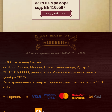
деко из мрамора
код. BE4165587
подробнее
© Салон старинных вещей "Шебби", 2014 - 2026
ООО "Технолад Сервис"
220100, Россия, Москва, Привольная улица, 2, стр. 1
УНП 191639899, регистрация Минским горисполкомом 7
декабря 2012г.
Регистрационный номер в Торговом реестре: 377676 от 11 04
2017
Мы принимаем: