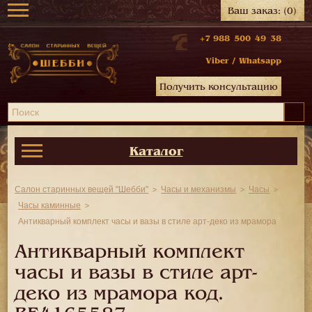
Ваш заказ:
(0)
+7 988 500 49 38
Viber
/
Whatsapp
Получить консультацию
Каталог
Салон старинных вещей "Шебби"
Часы и механизмы
Часы
Часы каминные
Антикварный комплект часы и вазы в стиле арт-деко из мрамора
Антикварный комплект
часы и вазы в стиле арт-
деко из мрамора код.