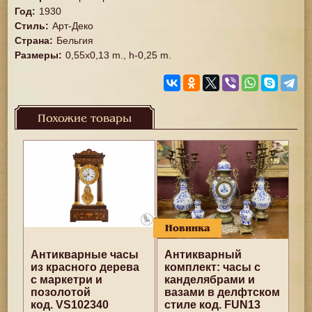
Год
:
1930
Стиль
:
Арт-Деко
Страна
:
Бельгия
Размеры
:
0,55x0,13 m., h-0,25 m.
Похожие товары
Новинка
Антикварные часы
Антикварный
из красного дерева
комплект: часы с
с маркетри и
канделябрами и
позолотой
вазами в делфтском
код. VS102340
стиле код. FUN13