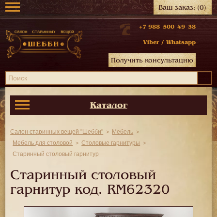
Ваш заказ:
(0)
+7 988 500 49 38
Viber
/
Whatsapp
Получить консультацию
Каталог
Салон старинных вещей "Шебби"
Мебель
Мебель для столовой
Столовые гарнитуры
Старинный столовый гарнитур
Старинный столовый
гарнитур код.
RM62320