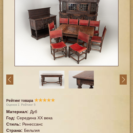
★
★
★
★
★
Рейтинг товара
Оценок
1
Рейтинг
5
Материал
:
Дуб
Год
:
Середина XX векa
Стиль
:
Ренессанс
Страна
:
Бельгия