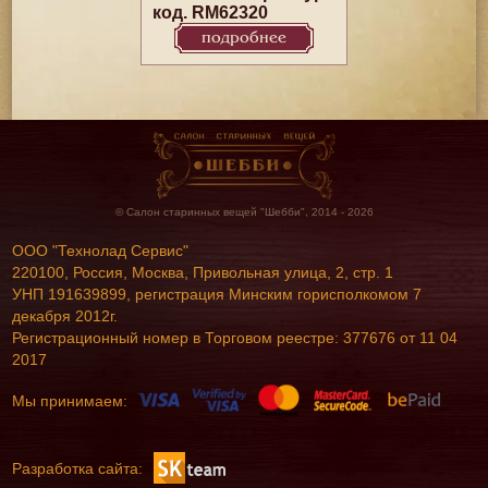
код. RM62320
подробнее
© Салон старинных вещей "Шебби", 2014 - 2026
ООО "Технолад Сервис"
220100, Россия, Москва, Привольная улица, 2, стр. 1
УНП 191639899, регистрация Минским горисполкомом 7
декабря 2012г.
Регистрационный номер в Торговом реестре: 377676 от 11 04
2017
Мы принимаем:
Разработка сайта: