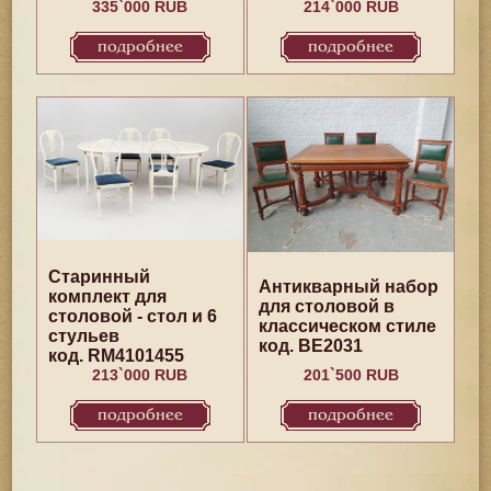
335`000 RUB
214`000 RUB
подробнее
подробнее
Старинный
Антикварный набор
комплект для
для столовой в
столовой - стол и 6
классическом стиле
стульев
код. BE2031
код. RM4101455
213`000 RUB
201`500 RUB
подробнее
подробнее