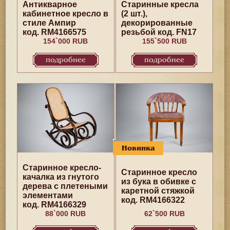
Антикварное
Старинные кресла
кабинетное кресло в
(2 шт.),
стиле Ампир
декорированные
код. RM4166575
резьбой код. FN17
154`000 RUB
155`500 RUB
подробнее
подробнее
Новинка
Старинное кресло-
Старинное кресло
качалка из гнутого
из бука в обивке с
дерева с плетеными
каретной стяжкой
элементами
код. RM4166322
код. RM4166329
88`000 RUB
62`500 RUB