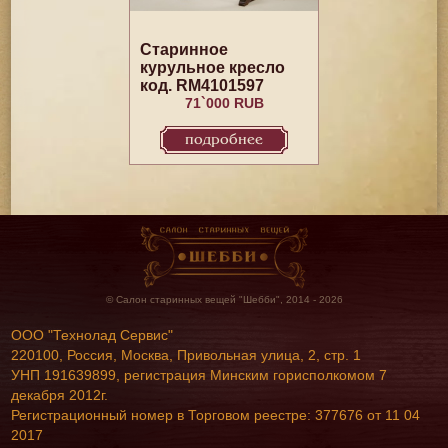
Старинное
курульное кресло
код. RM4101597
71`000 RUB
подробнее
© Салон старинных вещей "Шебби", 2014 - 2026
ООО "Технолад Сервис"
220100, Россия, Москва, Привольная улица, 2, стр. 1
УНП 191639899, регистрация Минским горисполкомом 7
декабря 2012г.
Регистрационный номер в Торговом реестре: 377676 от 11 04
2017