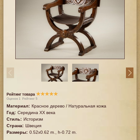
★
★
★
★
★
Рейтинг товара
Оценок
1
Рейтинг
5
Материал
:
Красное дерево / Натуральная кожа
Год
:
Середина XX векa
Стиль
:
Историзм
Страна
:
Швеция
Размеры
:
0.52x0.62 m., h-0.72 m.