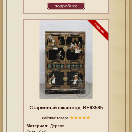
подробнее
Старинный шкаф код. BE63585
★
★
★
★
★
Рейтинг товара
Материал:
Дерево
Год:
1940