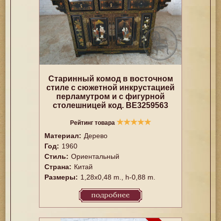
Старинный комод в восточном
стиле с сюжетной инкрустацией
перламутром и с фигурной
столешницей код. BE3259563
★
★
★
★
★
Рейтинг товара
Материал:
Дерево
Год:
1960
Стиль:
Ориентальный
Страна:
Китай
Размеры:
1,28x0,48 m., h-0,88 m.
подробнее