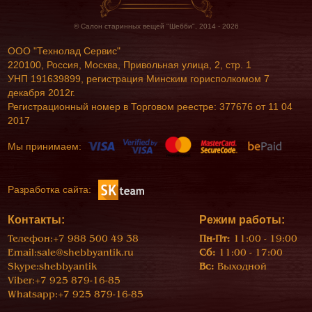
© Салон старинных вещей "Шебби", 2014 - 2026
ООО "Технолад Сервис"
220100, Россия, Москва, Привольная улица, 2, стр. 1
УНП 191639899, регистрация Минским горисполкомом 7
декабря 2012г.
Регистрационный номер в Торговом реестре: 377676 от 11 04
2017
Мы принимаем:
Разработка сайта:
Контакты:
Режим работы:
Телефон:
+7 988 500 49 38
Пн-Пт:
11:00 - 19:00
Email:
sale@shebbyantik.ru
Сб:
11:00 - 17:00
Skype:
shebbyantik
Вс:
Выходной
Viber:
+7 925 879-16-85
Whatsapp:
+7 925 879-16-85