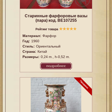
Старинные фарфоровые вазы
(пара) код. BE107255
★
★
★
★
★
Рейтинг товара
Материал:
Фарфор
Год:
1960
Стиль:
Ориентальный
Страна:
Китай
Размеры:
0,24 m., h-0,52 m.
подробнее