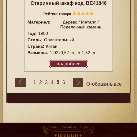
Старинный шкаф код. BE41846
★
★
★
★
★
Рейтинг товара
Материал:
Дерево / Металл /
Поделочный камень
Год:
1950
Стиль:
Ориентальный
Страна:
Китай
Размеры:
1,02x0,57 m., h-1,52 m.
подробнее
5
1
2
3
4
6
Отобразить все