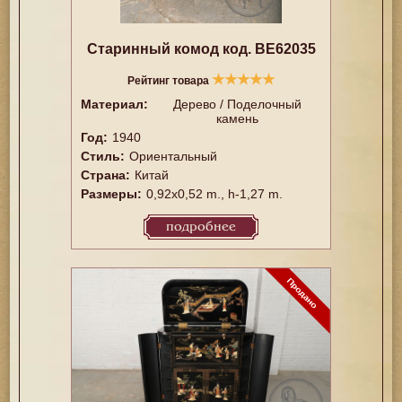
Старинный комод код. BE62035
★
★
★
★
★
Рейтинг товара
Материал:
Дерево / Поделочный
камень
Год:
1940
Стиль:
Ориентальный
Страна:
Китай
Размеры:
0,92x0,52 m., h-1,27 m.
подробнее