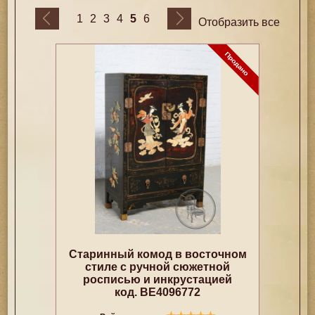
5
1
2
3
4
6
Отобразить все
Старинный комод в восточном
стиле с ручной сюжетной
росписью и инкрустацией
код. BE4096772