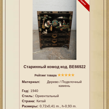
Старинный комод код. BE66922
★
★
★
★
★
Рейтинг товара
Материал:
Дерево / Поделочный
камень
Год:
1940
Стиль:
Ориентальный
Страна:
Китай
Размеры:
0,72x0,41 m., h-0,93 m.