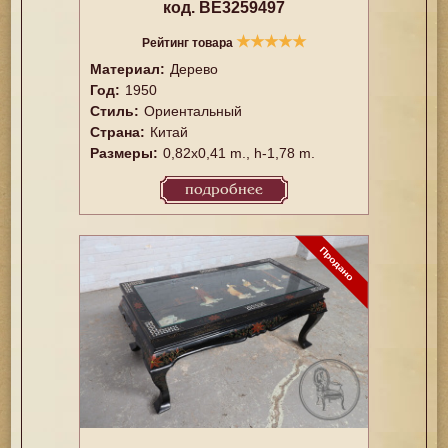
код. BE3259497
★
★
★
★
★
Рейтинг товара
Материал:
Дерево
Год:
1950
Стиль:
Ориентальный
Страна:
Китай
Размеры:
0,82x0,41 m., h-1,78 m.
подробнее