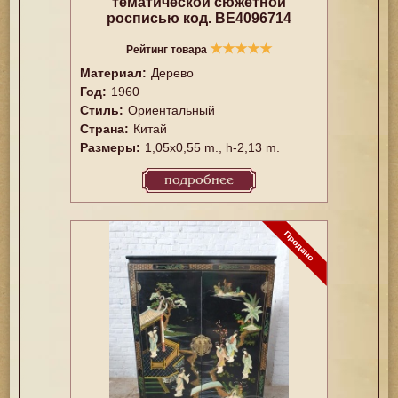
тематической сюжетной
росписью код. BE4096714
★
★
★
★
★
Рейтинг товара
Материал:
Дерево
Год:
1960
Стиль:
Ориентальный
Страна:
Китай
Размеры:
1,05x0,55 m., h-2,13 m.
подробнее