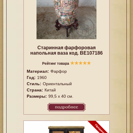
Старинная фарфоровая
напольная ваза код. BE107186
★
★
★
★
★
Рейтинг товара
Материал:
Фарфор
Год:
1960
Стиль:
Ориентальный
Страна:
Китай
Размеры:
99,5 х 40 см.
подробнее