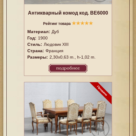
Антикварный комод код. BE6000
★
★
★
★
★
Рейтинг товара
Материал:
Дуб
Год:
1900
Стиль:
Людовик XIII
Страна:
Франция
Размеры:
2,30x0,63 m., h-1,02 m.
подробнее