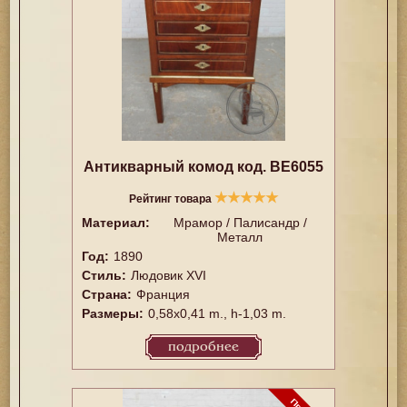
Антикварный комод код. BE6055
★
★
★
★
★
Рейтинг товара
Материал:
Мрамор / Палисандр /
Металл
Год:
1890
Стиль:
Людовик XVI
Страна:
Франция
Размеры:
0,58x0,41 m., h-1,03 m.
подробнее