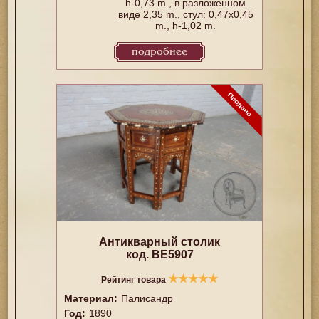
h-0,73 m., в разложенном
виде 2,35 m., стул: 0,47x0,45
m., h-1,02 m.
подробнее
Антикварный столик
код. BE5907
★
★
★
★
★
Рейтинг товара
Материал:
Палисандр
Год:
1890