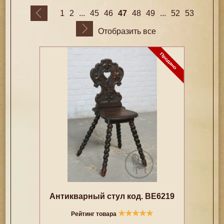
...
47
...
1
2
45
46
48
49
52
53
Отобразить все
Антикварный стул код. BE6219
★
★
★
★
★
Рейтинг товара