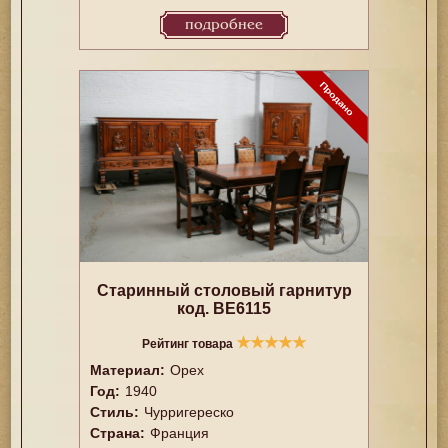
подробнее
Старинный столовый гарнитур
код. BE6115
★
★
★
★
★
Рейтинг товара
Материал:
Орех
Год:
1940
Стиль:
Чурригереско
Страна:
Франция