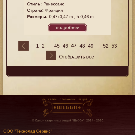
Стиль:
Ренессанс
Страна:
Франция
Размеры:
0,47x0,47 m., h-0,46 m.
подробнее
...
47
...
1
2
45
46
48
49
52
53
Отобразить все
© Салон старинных вещей "Шебби", 2014 - 2026
ООО "Технолад Сервис"