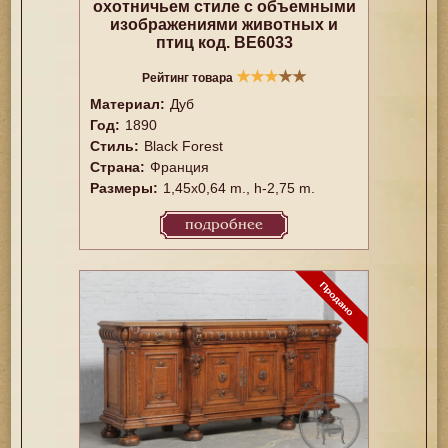
охотничьем стиле с объемными
изображениями животных и
птиц код. BE6033
★
★
★
★
★
Рейтинг товара
Материал:
Дуб
Год:
1890
Стиль:
Black Forest
Страна:
Франция
Размеры:
1,45x0,64 m., h-2,75 m.
подробнее