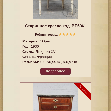
Старинное кресло код. BE6061
★
★
★
★
★
Рейтинг товара
Материал:
Орех
Год:
1930
Стиль:
Людовик XVI
Страна:
Франция
Размеры:
0,62x0,55 m., h-0,97 m.
подробнее